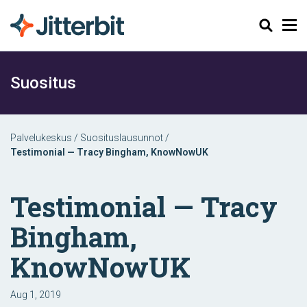
Haku
Suositus
Palvelukeskus
/
Suosituslausunnot
/
Testimonial — Tracy Bingham, KnowNowUK
Testimonial — Tracy
Bingham,
KnowNowUK
Aug 1, 2019