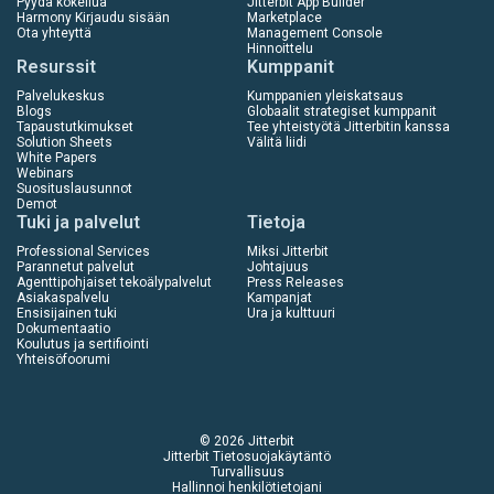
Pyydä kokeilua
Jitterbit App Builder
Harmony Kirjaudu sisään
Marketplace
Ota yhteyttä
Management Console
Hinnoittelu
Resurssit
Kumppanit
Palvelukeskus
Kumppanien yleiskatsaus
Blogs
Globaalit strategiset kumppanit
Tapaustutkimukset
Tee yhteistyötä Jitterbitin kanssa
Solution Sheets
Välitä liidi
White Papers
Webinars
Suosituslausunnot
Demot
Tuki ja palvelut
Tietoja
Professional Services
Miksi Jitterbit
Parannetut palvelut
Johtajuus
Agenttipohjaiset tekoälypalvelut
Press Releases
Asiakaspalvelu
Kampanjat
Ensisijainen tuki
Ura ja kulttuuri
Dokumentaatio
Koulutus ja sertifiointi
Yhteisöfoorumi
© 2026 Jitterbit
Jitterbit Tietosuojakäytäntö
Turvallisuus
Hallinnoi henkilötietojani