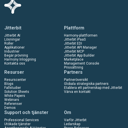
Jitterbit
Plattform
Jitterbit AI
Harmony-plattformen
Lösningar
Jitterbit iPaaS
Roller
Jitterbit EDI
Applikationer
Jitterbit API Manager
Industrier
Jitterbit MCP
Begär prövning
Jitterbit App Builder
Harmony Inloggning
Marketplace
Kontakta oss
Management Console
Prissättning
Resurser
Partners
Resurscenter
Partneröversikt
Blogs
Globala strategiska partners
Fallstudier
Etablera ett partnerskap med Jitterbit
Solution Sheets
Värva en kontakt
White Papers
Webinars
Referenser
Demos
Support och tjänster
Om
Professional Services
Varför Jitterbit
Utökade tjänster
Ledarskap
Agentbaserade AI-tjänster
Press Releases