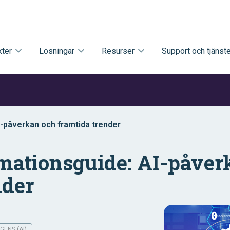
ter
Lösningar
Resurser
Support och tjänste
-påverkan och framtida trender
mationsguide: AI-påver
nder
IGENS (AI)