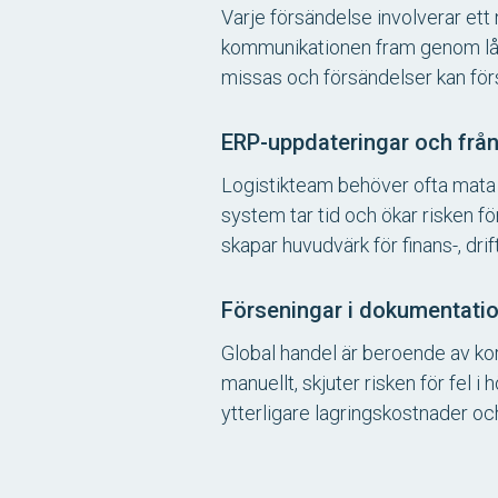
Varje försändelse involverar ett
kommunikationen fram genom lån
missas och försändelser kan förs
ERP-uppdateringar och frå
Logistikteam behöver ofta mata 
system tar tid och ökar risken fö
skapar huvudvärk för finans-, dri
Förseningar i dokumentati
Global handel är beroende av kor
manuellt, skjuter risken för fel 
ytterligare lagringskostnader oc