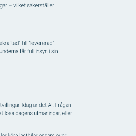
r – vilket säkerställer
kräftad” till “levererad”.
derna får full insyn i sin
illingar. Idag är det AI. Frågan
det lösa dagens utmaningar, eller
ler köra lastbilar ensam över