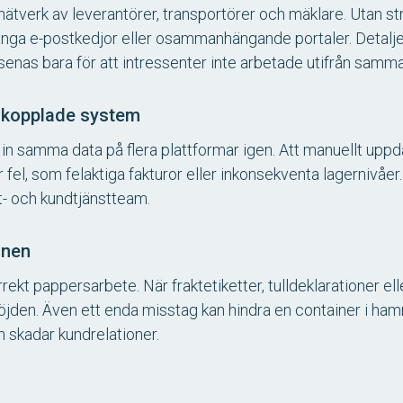
 nätverk av leverantörer, transportörer och mäklare. Utan 
ga e-postkedjor eller osammanhängande portaler. Detaljer
enas bara för att intressenter inte arbetade utifrån samma
nkopplade system
in samma data på flera plattformar igen. Att manuellt up
r fel, som felaktiga fakturor eller inkonsekventa lagernivåer
ft- och kundtjänstteam.
onen
rekt pappersarbete. När fraktetiketter, tulldeklarationer el
i höjden. Även ett enda misstag kan hindra en container i ham
h skadar kundrelationer.