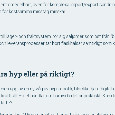
nt omedelbart, även för komplexa import/export-sändninga
n för kostsamma misstag minskar.
ll lager- och fraktsystem, rör sig säljorder sömlöst från “be
ch leveransprocesser tar bort flaskhalsar samtidigt som kun
ra hyp eller på riktigt?
hen upp av en ny våg av hyp: robotik, blockkedjan, digitala tv
r kraftfullt – det handlar om huruvida det är praktiskt. Kan 
 löfte?
äremellan. AI kommer inte att ersätta din personalstyrka el