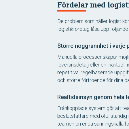
Fördelar med logis
De problem som håller logistikbr
logistikföretag låsa upp följande 
Större noggrannhet i varje
Manuella processer skapar möjlig
leveransdetalj eller en inaktuel
repetitiva, regelbaserade uppgi
och större förtroende för dina da
Realtidsinsyn genom hela 
Frånkopplade system gör att tea
beslutsfattare med ofullständig 
teamen en enda sanningskälla för