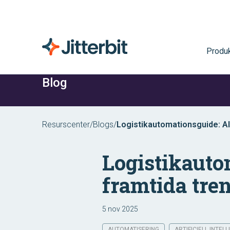
Produk
Blog
Resurscenter
/
Blogs
/
Logistikautomationsguide: AI
Logistikauto
framtida tre
5 nov 2025
AUTOMATISERING
ARTIFICIELL INTELL