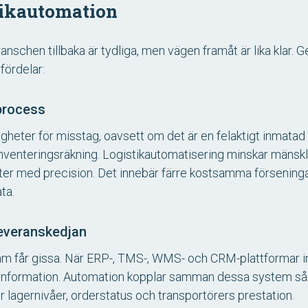
tikautomation
anschen tillbaka är tydliga, men vägen framåt är lika klar. 
fördelar:
 process
heter för misstag, oavsett om det är en felaktigt inmatad 
l inventeringsräkning. Logistikautomatisering minskar mänsk
fter med precision. Det innebär färre kostsamma försening
ta.
leveranskedjan
m får gissa. När ERP-, TMS-, WMS- och CRM-plattformar in
information. Automation kopplar samman dessa system så att 
 lagernivåer, orderstatus och transportörers prestation.