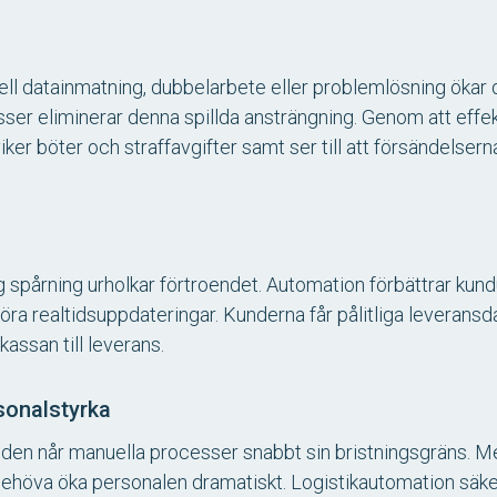
l datainmatning, dubbelarbete eller problemlösning ökar d
ser eliminerar denna spillda ansträngning. Genom att effe
er böter och straffavgifter samt ser till att försändelsern
g spårning urholkar förtroendet. Automation förbättrar ku
ra realtidsuppdateringar. Kunderna får pålitliga leverans
kassan till leverans.
sonalstyrka
öjden når manuella processer snabbt sin bristningsgräns. 
ehöva öka personalen dramatiskt. Logistikautomation säkerst