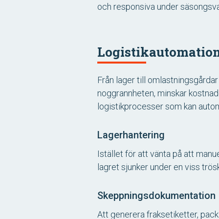
och responsiva under säsongsvari
Logistikautomation
Från lager till omlastningsgårda
noggrannheten, minskar kostnader
logistikprocesser som kan autom
Lagerhantering
Istället för att vänta på att man
lagret sjunker under en viss trös
Skeppningsdokumentation
Att generera fraksetiketter, pac