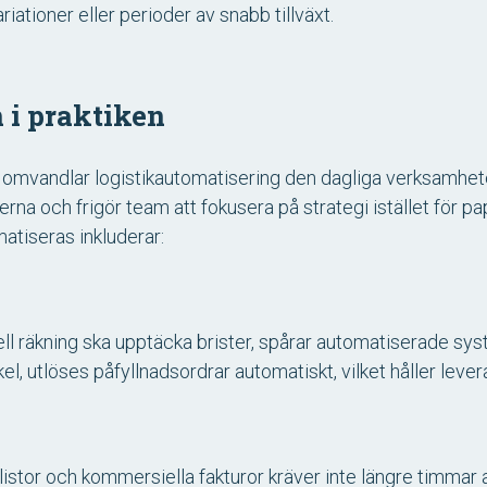
ationer eller perioder av snabb tillväxt.
 i praktiken
r omvandlar logistikautomatisering den dagliga verksamhet
na och frigör team att fokusera på strategi istället för 
atiseras inkluderar:
uell räkning ska upptäcka brister, spårar automatiserade syst
kel, utlöses påfyllnadsordrar automatiskt, vilket håller leve
klistor och kommersiella fakturor kräver inte längre timmar