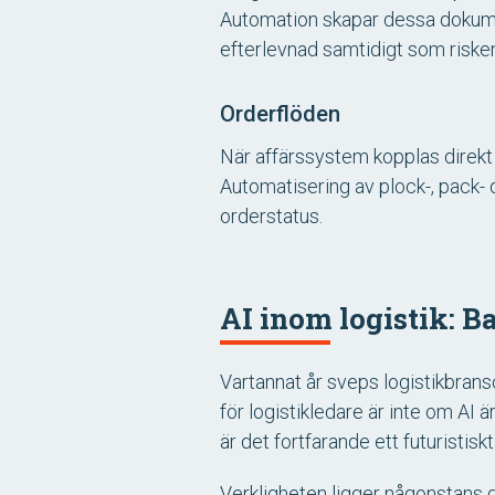
Automation skapar dessa dokume
efterlevnad samtidigt som riske
Orderflöden
När affärssystem kopplas direkt ti
Automatisering av plock-, pack- o
orderstatus.
AI inom logistik: Ba
Vartannat år sveps logistikbransc
för logistikledare är inte om AI ä
är det fortfarande ett futuristiskt
Verkligheten ligger någonstans d