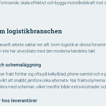
örtroende, skala effektivt och bygga motståndskraft mot s
om logistikbranschen
ellt arbete saktar ner allt. Inom logistik är dessa försenin
 inte har utvecklats med den moderna handelns takt.
 och schemaläggning
r frakt förlitar sig ofta på kalkylblad, phone-samtal och e-
årt att snabbt jämföra olika alternativ. När fraktvolymern
nglera med scheman, vilket medför både extra kostnader och
 hos leverantörer