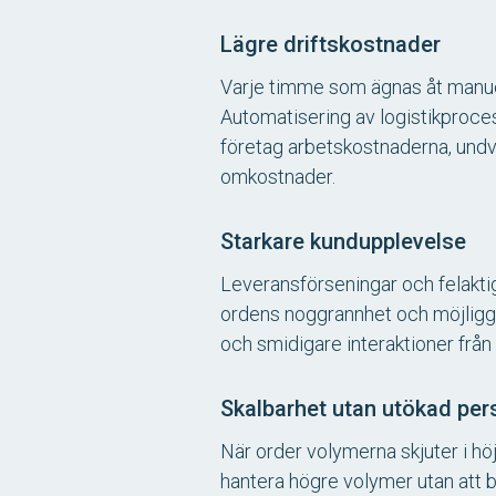
Lägre driftskostnader
Varje timme som ägnas åt manuel
Automatisering av logistikproces
företag arbetskostnaderna, undvik
omkostnader.
Starkare kundupplevelse
Leveransförseningar och felakti
ordens noggrannhet och möjliggö
och smidigare interaktioner från 
Skalbarhet utan utökad per
När order volymerna skjuter i h
hantera högre volymer utan att b