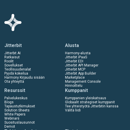
Jitterbit
Alusta
Jitterbit AI
Harmony-alusta
Ratkaisut
Jitterbit iPaaS
Roolit
Jitterbit EDI
Sovellukset
Jitterbit API Manager
Teollisuudenalat
Jitterbit MCP
Pyydä kokeilua
Jitterbit App Builder
Harmony Kirjaudu sisään
Marketplace
Ota yhteyttä
Management Console
Hinnoittelu
Resurssit
Kumppanit
Palvelukeskus
Kumppanien yleiskatsaus
Blogs
Globaalit strategiset kumppanit
Tapaustutkimukset
Tee yhteistyötä Jitterbitin kanssa
Solution Sheets
Välitä liidi
White Papers
Webinars
Suosituslausunnot
Demot