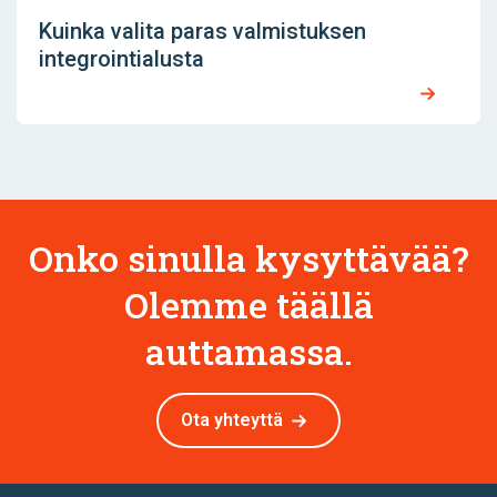
Kuinka valita paras valmistuksen
integrointialusta
Onko sinulla kysyttävää?
Olemme täällä
auttamassa.
Ota yhteyttä