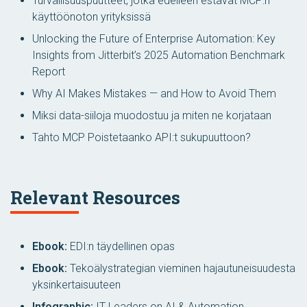
Turvallisuuspuutteet, jotka edelleen estävät MCP:n
käyttöönoton yrityksissä
Unlocking the Future of Enterprise Automation: Key
Insights from Jitterbit’s 2025 Automation Benchmark
Report
Why AI Makes Mistakes — and How to Avoid Them
Miksi data-siiloja muodostuu ja miten ne korjataan
Tahto MCP Poistetaanko API:t sukupuuttoon?
Relevant Resources
Ebook:
EDI:n täydellinen opas
Ebook:
Tekoälystrategian vieminen hajautuneisuudesta
yksinkertaisuuteen
Infographic:
IT Leaders on AI & Automation