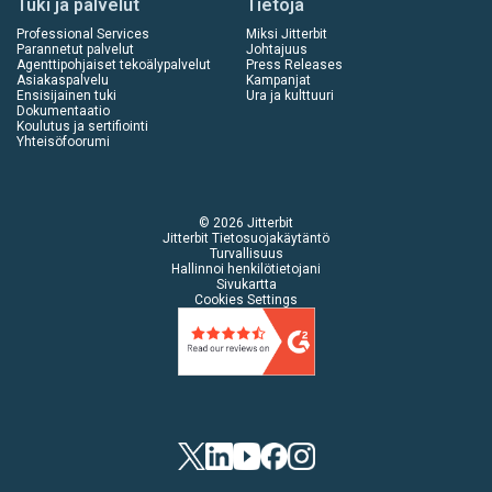
Tuki ja palvelut
Tietoja
Professional Services
Miksi Jitterbit
Parannetut palvelut
Johtajuus
Agenttipohjaiset tekoälypalvelut
Press Releases
Asiakaspalvelu
Kampanjat
Ensisijainen tuki
Ura ja kulttuuri
Dokumentaatio
Koulutus ja sertifiointi
Yhteisöfoorumi
© 2026 Jitterbit
Jitterbit Tietosuojakäytäntö
Turvallisuus
Hallinnoi henkilötietojani
Sivukartta
Cookies Settings
Twitter
LinkedIn
YouTube
Facebook
Instagram