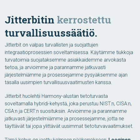
Jitterbitin
kerrostettu
turvallisuussäätiö.
Jitterbit on valpas turvallisten ja suojattujen
integraatioprosessien soveltamisessa. Käytämme tiukkoja
turvatoimia suojataksemme asiakkaidemme arvokasta
tietoa, ja arvioimme ja parannamme jatkuvasti
järjestelmiämme ja prosessejamme pysyäksemme ajan
tasalla uusimpien turvallisuusvaatimusten kanssa.
Jitterbit huolehtii Harmony-alustan tietoturvasta
soveltamalla hybridi-kehystä, joka perustuu NIST:n, CISA:n,
CSA:n ja CERT:n suosituksiin. Arvioimme ja parannamme
jatkuvasti järjestelmiämme ja prosessejamme, jotta ne
täyttävät tai jopa ylittävät uusimmat tietoturvavaatimukset.
Tämä kehys on jaettu kolmeen pääkerrokseen:
Looginen