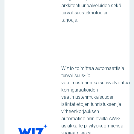
arkkitehtuuripalveluiden sekä
turvallisuusteknologian
tarjoaja.
Wiz.io toimittaa automaattisia
turvallisuus- ja
vaatimustenmukaisuusvalvontaa
konfiguraatioiden
vaatimustenmukaisuuden,
isäntätietojen tunnistuksen ja
virheenkorjauksen
automatisoinnin avulla AWS-
asiakkaille pilvityökuormiensa
suojaamiseksi.