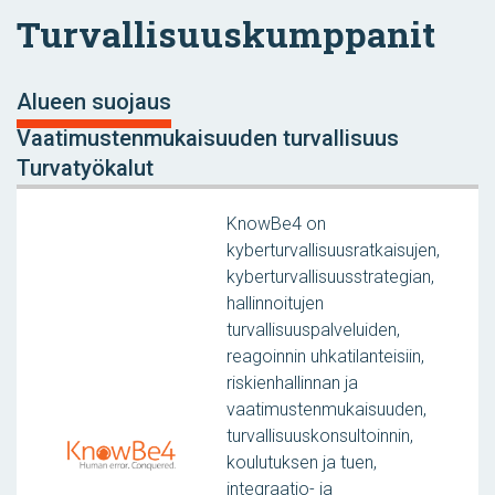
Turvallisuuskumppanit
Alueen suojaus
Vaatimustenmukaisuuden turvallisuus
Turvatyökalut
KnowBe4 on
kyberturvallisuusratkaisujen,
kyberturvallisuusstrategian,
hallinnoitujen
turvallisuuspalveluiden,
reagoinnin uhkatilanteisiin,
riskienhallinnan ja
vaatimustenmukaisuuden,
turvallisuuskonsultoinnin,
koulutuksen ja tuen,
integraatio- ja