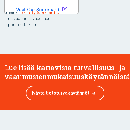
Ilmainen
SecurityScorecard.io
tilin avaaminen vaaditaan
raportin katseluun
Lue lisää kattavista turvallisuus- ja
vaatimustenmukaisuuskäytännöist
Näytä tietoturvakäytännöt