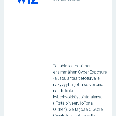
Tenable.io, maailman
ensimmäinen Cyber Exposure
-alusta, antaa tietoturvalle
näkyvyyttä, jotta se voi aina
nähdä koko
kyberhyökkäyspinta-alansa
(IT:stä pilveen, IoT:stä
OT:hen). Se tarjoaa CISO:lle,
C-suitelle ja hallitukselle