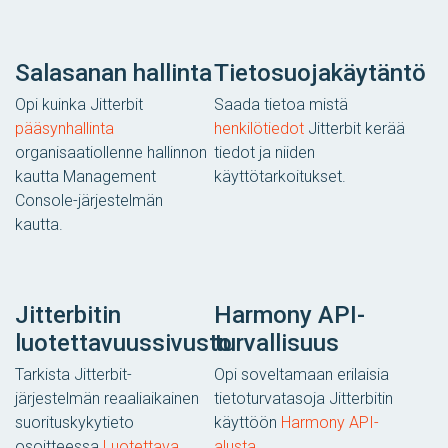
Salasanan hallinta
Tietosuojakäytäntö
Opi kuinka Jitterbit
Saada tietoa mistä
pääsynhallinta
henkilötiedot
Jitterbit kerää
organisaatiollenne hallinnon
tiedot ja niiden
kautta Management
käyttötarkoitukset.
Console-järjestelmän
kautta.
Jitterbitin
Harmony API-
luotettavuussivusto
turvallisuus
Tarkista Jitterbit-
Opi soveltamaan erilaisia
järjestelmän reaaliaikainen
tietoturvatasoja Jitterbitin
suorituskykytieto
käyttöön
Harmony API-
osoitteessa
Luotettava
alusta
.