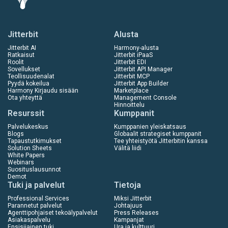
Jitterbit
Alusta
Jitterbit AI
Harmony-alusta
Ratkaisut
Jitterbit iPaaS
Roolit
Jitterbit EDI
Sovellukset
Jitterbit API Manager
Teollisuudenalat
Jitterbit MCP
Pyydä kokeilua
Jitterbit App Builder
Harmony Kirjaudu sisään
Marketplace
Ota yhteyttä
Management Console
Hinnoittelu
Resurssit
Kumppanit
Palvelukeskus
Kumppanien yleiskatsaus
Blogs
Globaalit strategiset kumppanit
Tapaustutkimukset
Tee yhteistyötä Jitterbitin kanssa
Solution Sheets
Välitä liidi
White Papers
Webinars
Suosituslausunnot
Demot
Tuki ja palvelut
Tietoja
Professional Services
Miksi Jitterbit
Parannetut palvelut
Johtajuus
Agenttipohjaiset tekoälypalvelut
Press Releases
Asiakaspalvelu
Kampanjat
Ensisijainen tuki
Ura ja kulttuuri