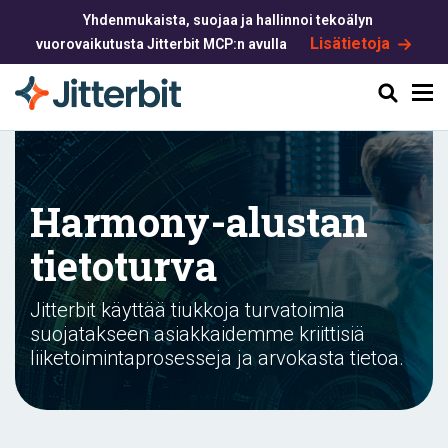
Yhdenmukaista, suojaa ja hallinnoi tekoälyn
Lisätietoja
vuorovaikutusta Jitterbit MCP:n avulla
Haku
Harmony-alustan
tietoturva
Jitterbit käyttää tiukkoja turvatoimia
suojatakseen asiakkaidemme kriittisiä
liiketoimintaprosesseja ja arvokasta tietoa.