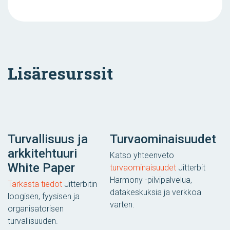
Lisäresurssit
Turvallisuus ja
Turvaominaisuudet
arkkitehtuuri
Katso yhteenveto
White Paper
turvaominaisuudet
Jitterbit
Harmony -pilvipalvelua,
Tarkasta tiedot
Jitterbitin
datakeskuksia ja verkkoa
loogisen, fyysisen ja
varten.
organisatorisen
turvallisuuden.