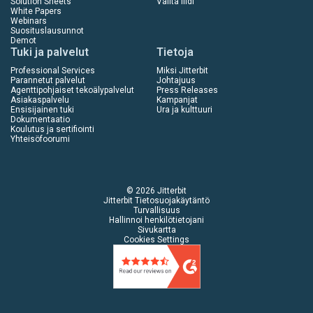
Solution Sheets
Välitä liidi
White Papers
Webinars
Suosituslausunnot
Demot
Tuki ja palvelut
Tietoja
Professional Services
Miksi Jitterbit
Parannetut palvelut
Johtajuus
Agenttipohjaiset tekoälypalvelut
Press Releases
Asiakaspalvelu
Kampanjat
Ensisijainen tuki
Ura ja kulttuuri
Dokumentaatio
Koulutus ja sertifiointi
Yhteisöfoorumi
© 2026 Jitterbit
Jitterbit Tietosuojakäytäntö
Turvallisuus
Hallinnoi henkilötietojani
Sivukartta
Cookies Settings