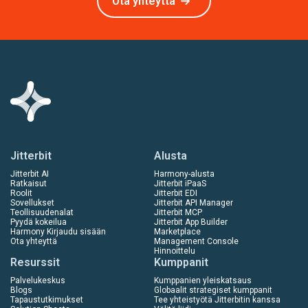
Ota yhteyttä
Jitterbit
Alusta
Jitterbit AI
Harmony-alusta
Ratkaisut
Jitterbit iPaaS
Roolit
Jitterbit EDI
Sovellukset
Jitterbit API Manager
Teollisuudenalat
Jitterbit MCP
Pyydä kokeilua
Jitterbit App Builder
Harmony Kirjaudu sisään
Marketplace
Ota yhteyttä
Management Console
Hinnoittelu
Resurssit
Kumppanit
Palvelukeskus
Kumppanien yleiskatsaus
Blogs
Globaalit strategiset kumppanit
Tapaustutkimukset
Tee yhteistyötä Jitterbitin kanssa