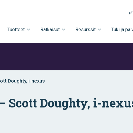
(8
Tuotteet
Ratkaisut
Resurssit
Tuki ja pal
ott Doughty, i-nexus
— Scott Doughty, i-nexu