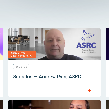
SUOSITUS
Suositus — Andrew Pym, ASRC