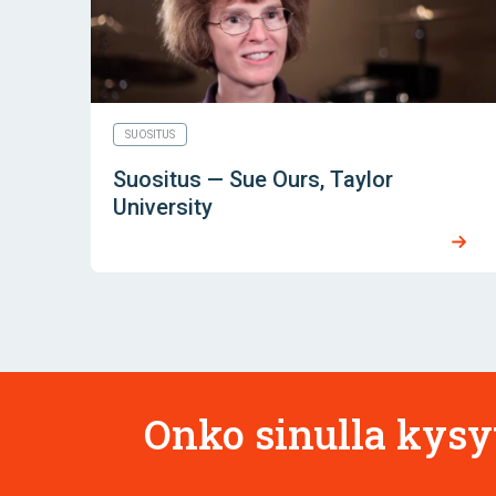
SUOSITUS
Suositus — Sue Ours, Taylor
University
Onko sinulla kysy