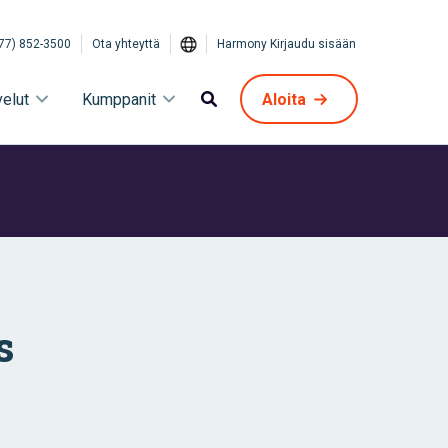
77) 852-3500
Ota yhteyttä
Harmony Kirjaudu sisään
velut
Kumppanit
Aloita
s