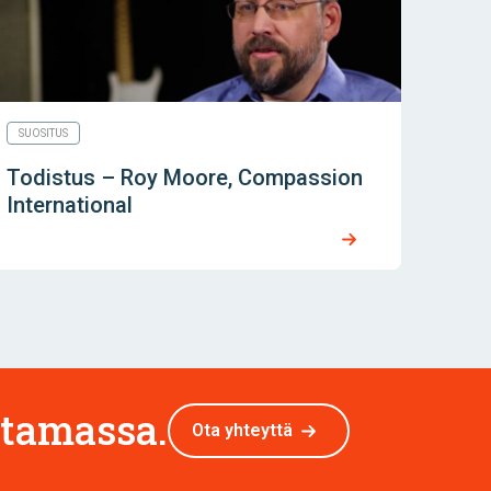
SUOSITUS
Todistus – Roy Moore, Compassion
International
ttamassa.
Ota yhteyttä