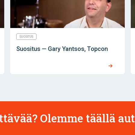
SUOSITUS
Suositus — Gary Yantsos, Topcon
ttävää? Olemme täällä au