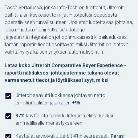
Tässä vertailussa, jonka Info-Tech on tuottanut, Jitterbit
päihitti alan keskeiset toimijat – toteutusnopeudesta
operatiiviseen turvallisuuteen. Jos etsit luotettavaa johtajaa,
joka muuttaa monimutkaisen data- ja
järjestelmäintegraation johdonmukaisesti kilpailueduksesi,
tämän raportin tiedot osoittavat, miksi Jitterbit on johtava
valinta nykyaikaisen yrityksen automatisointiin.
Lataa koko Jitterbit Comparative Buyer Experience -
raportti nähdäksesi johtajuutemme takana olevat
varmennetut tiedot ja löytääksesi syyt, miksi:
Jitterbit saavutti luokkansa johtavan netto
emotionaalisen jalanjäljen
+95
97%
käyttäjistä tunnisti Jitterbitin elintärkeäksi
ammatilliselle menestykselleen
Käyttäjät arvioivat Jitterbit #1:n seuraavasti:
Paras