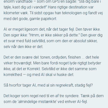
enorm vandflade – som om GPS'en sagde: “Slå dig bare i
tøjle, kast dig ud i vandet!” Hans rigtige destination var
kilometer væk. Til sidst opgav han teknologien og fandt vej
med det gode, gamle papirkort.
AI er meget ligesom det, når det tager fejl. Den tøver ikke.
Den siger ikke: “Hmm, er ikke sikker på dette.” Den giver dig
et svar med fuld selvtillid, som om den er absolut sikker,
selv når den ikke er det.
Det er den svære del: tonen, ordlyden, finishen ... det hele
virker troværdigt. Men bare fordi noget
lyde
rigtigt betyder
ikke, at det
er
Korrekt. Selvtillid er ikke det samme som
korrekthed — og med AI skal vi huske det.
Så hvorfor tager AI, med al sin regnekraft, stadig fejl?
Det koger som regel ned til en af tre syndere. Tænk på dem
som de ‘almindelige mistænkte’ ved enhver AI-fejl.