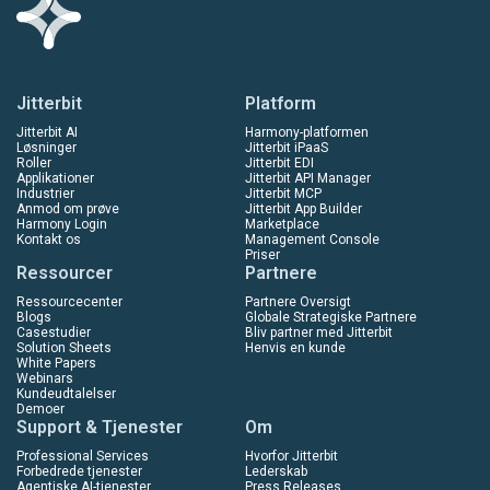
Jitterbit
Platform
Jitterbit AI
Harmony-platformen
Løsninger
Jitterbit iPaaS
Roller
Jitterbit EDI
Applikationer
Jitterbit API Manager
Industrier
Jitterbit MCP
Anmod om prøve
Jitterbit App Builder
Harmony Login
Marketplace
Kontakt os
Management Console
Priser
Ressourcer
Partnere
Ressourcecenter
Partnere Oversigt
Blogs
Globale Strategiske Partnere
Casestudier
Bliv partner med Jitterbit
Solution Sheets
Henvis en kunde
White Papers
Webinars
Kundeudtalelser
Demoer
Support & Tjenester
Om
Professional Services
Hvorfor Jitterbit
Forbedrede tjenester
Lederskab
Agentiske AI-tjenester
Press Releases