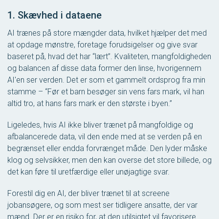
1. Skævhed i dataene
AI trænes på store mængder data, hvilket hjælper det med
at opdage mønstre, foretage forudsigelser og give svar
baseret på, hvad det har “lært”. Kvaliteten, mangfoldigheden
og balancen af disse data former den linse, hvorigennem
AI'en ser verden. Det er som et gammelt ordsprog fra min
stamme – “Før et barn besøger sin vens fars mark, vil han
altid tro, at hans fars mark er den største i byen.”
Ligeledes, hvis AI ikke bliver trænet på mangfoldige og
afbalancerede data, vil den ende med at se verden på en
begrænset eller endda forvrænget måde. Den lyder måske
klog og selvsikker, men den kan overse det store billede, og
det kan føre til uretfærdige eller unøjagtige svar.
Forestil dig en AI, der bliver trænet til at screene
jobansøgere, og som mest ser tidligere ansatte, der var
mænd. Der er en risiko for, at den utilsigtet vil favorisere