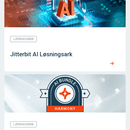
LØSNINGSARK
Jitterbit AI Løsningsark
LØSNINGSARK