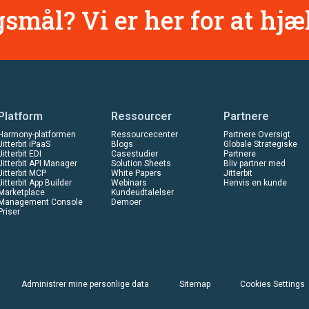
smål? Vi er her for at hjæ
Platform
Ressourcer
Partnere
Harmony-platformen
Ressourcecenter
Partnere Oversigt
Jitterbit iPaaS
Blogs
Globale Strategiske
Jitterbit EDI
Casestudier
Partnere
Jitterbit API Manager
Solution Sheets
Bliv partner med
Jitterbit MCP
White Papers
Jitterbit
Jitterbit App Builder
Webinars
Henvis en kunde
Marketplace
Kundeudtalelser
Management Console
Demoer
Priser
Administrer mine personlige data
Sitemap
Cookies Settings