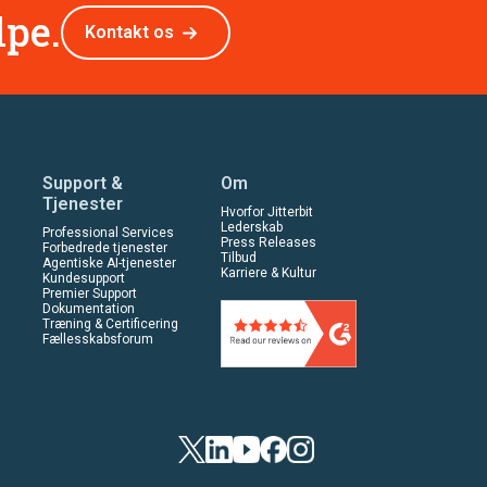
lpe.
Kontakt os
Support &
Om
Tjenester
Hvorfor Jitterbit
Lederskab
Professional Services
Press Releases
Forbedrede tjenester
Tilbud
Agentiske AI-tjenester
Karriere & Kultur
Kundesupport
Premier Support
Dokumentation
Træning & Certificering
Fællesskabsforum
Twitter
Linkedin
YouTube
Facebook
Instagram