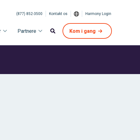
(877) 852-3500
Kontakt os
Harmony Login
r
Partnere
Kom i gang