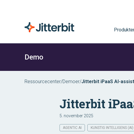
Produkte
Demo
Ressourcecenter
/
Demoer
/
Jitterbit iPaaS AI-assis
Jitterbit iPa
5. november 2025
AGENTIC AI
KUNSTIG INTELLIGENS (AI)