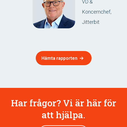
VD &
Koncernchef,
Jitterbit
Hämta rapporten
Har frågor? Vi är här för
att hjälpa.