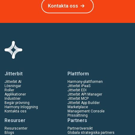
Kontakta oss
Jitterbit
Plattform
Jitterbit AI
Harmony-plattformen
Lösningar
Jitterbit iPaaS
Roller
Jitterbit EDI
Applikationer
Jitterbit API Manager
Industrier
Jitterbit MCP
Begär prövning
Jitterbit App Builder
Harmony Inloggning
Marketplace
Kontakta oss
Management Console
Prissättning
Resurser
Partners
Resurscenter
Partneröversikt
Blogs
Globala strategiska partners