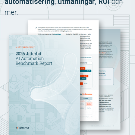
automatisering
,
utmaningar
,
ROI
och
mer.