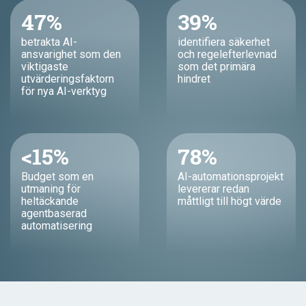
47%
39%
betrakta AI-
identifiera säkerhet
ansvarighet som den
och regelefterlevnad
viktigaste
som det primära
utvärderingsfaktorn
hindret
för nya AI-verktyg
<15%
78%
Budget som en
AI-automationsprojekt
utmaning för
levererar redan
heltäckande
måttligt till högt värde
agentbaserad
automatisering