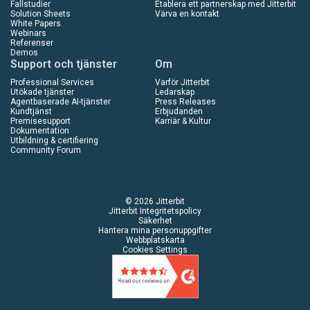
Fallstudier
Etablera ett partnerskap med Jitterbit
Solution Sheets
Värva en kontakt
White Papers
Webinars
Referenser
Demos
Support och tjänster
Om
Professional Services
Varför Jitterbit
Utökade tjänster
Ledarskap
Agentbaserade AI-tjänster
Press Releases
Kundtjänst
Erbjudanden
Premisesupport
Karriär & Kultur
Dokumentation
Utbildning & certifiering
Community Forum
© 2026 Jitterbit
Jitterbit Integritetspolicy
Säkerhet
Hantera mina personuppgifter
Webbplatskarta
Cookies Settings