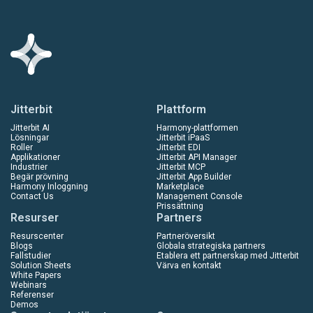
Jitterbit
Plattform
Jitterbit AI
Harmony-plattformen
Lösningar
Jitterbit iPaaS
Roller
Jitterbit EDI
Applikationer
Jitterbit API Manager
Industrier
Jitterbit MCP
Begär prövning
Jitterbit App Builder
Harmony Inloggning
Marketplace
Contact Us
Management Console
Prissättning
Resurser
Partners
Resurscenter
Partneröversikt
Blogs
Globala strategiska partners
Fallstudier
Etablera ett partnerskap med Jitterbit
Solution Sheets
Värva en kontakt
White Papers
Webinars
Referenser
Demos