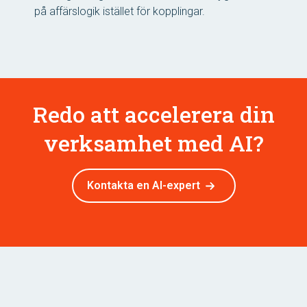
på affärslogik istället för kopplingar.
Redo att accelerera din
verksamhet med AI?
Kontakta en AI-expert