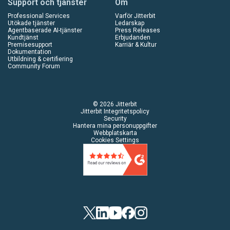
Support och tjänster
Om
Professional Services
Varför Jitterbit
Utökade tjänster
Ledarskap
Agentbaserade AI-tjänster
Press Releases
Kundtjänst
Erbjudanden
Premisesupport
Karriär & Kultur
Dokumentation
Utbildning & certifiering
Community Forum
© 2026 Jitterbit
Jitterbit Integritetspolicy
Security
Hantera mina personuppgifter
Webbplatskarta
Cookies Settings
Twitter
LinkedIn
Youtube
Facebook
Instagram