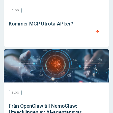
BLOG
Kommer MCP Utrota API:er?
BLOG
Från OpenClaw till NemoClaw:
Utvecklingen av AI-agentansvar