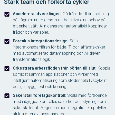
Stärk team och förkorta cykler
Accelerera utvecklingen:
Gå från idé till driftsättning
på några minuter genom att beskriva dina behov på
ett enkelt sätt. AI:n genererar automatiskt kopplingar,
frågor och variabler.
Förenkla integrationsdesign:
Sänk
integrationsbarriären för både IT- och affärstekniker
med automatiserad datamappning och AI-driven
transformationslogik.
Orkestrera arbetsflöden från början till slut:
Koppla
sömlöst samman applikationer och API:er med
intelligent automatisering som stöder hela livscykeln:
design, bygg, test och körning.
Säkerställ företagskontroll:
Skala med förtroende
med inbyggda kontroller, säkerhet och styrning som
säkerställer att AI-genererade integrationer uppfyller
strikta efterlevnadsstandarder.