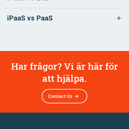
iPaaS vs PaaS
Har frågor? Vi är här för
att hjälpa.
Contact Us