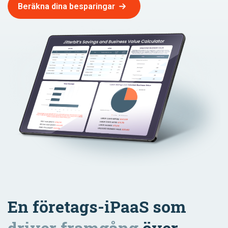
Beräkna dina besparingar
En företags-iPaaS som
driver framgång
över