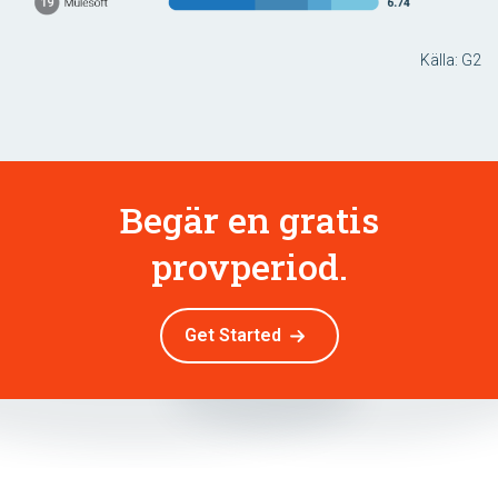
Källa: G2
Begär en gratis
provperiod.
Get Started