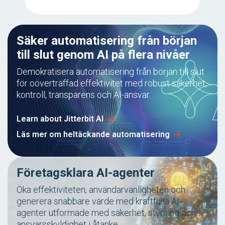
Säker automatisering från början
till slut genom AI på flera nivåer
Demokratisera automatisering från början till slut
för oöverträffad effektivitet med robust säkerhet,
kontroll, transparens och AI-ansvar.
Learn about Jitterbit AI
Läs mer om heltäckande automatisering
Företagsklara AI-agenter
Öka effektiviteten, användarvänligheten och
generera snabbare värde med kraftfulla AI-
agenter utformade med säkerhet, styrning och
ansvarsskyldighet i åtanke.