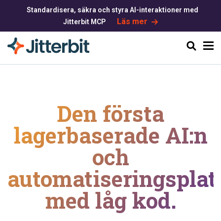
Standardisera, säkra och styra AI-interaktioner med
Läs mer
Jitterbit MCP
Sök
Den första
lagerbaserade AI:n
och
automatiseringsplat
med låg kod.