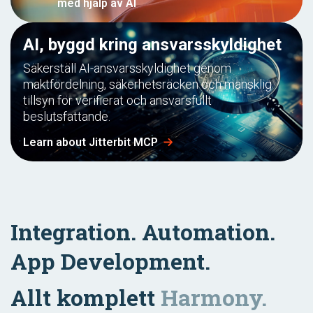
med hjälp av AI
AI, byggd kring ansvarsskyldighet
Säkerställ AI-ansvarsskyldighet genom
maktfördelning, säkerhetsräcken och mänsklig
tillsyn för verifierat och ansvarsfullt
beslutsfattande.
Learn about Jitterbit MCP
Integration. Automation.
App Development.
Allt komplett
Harmony.