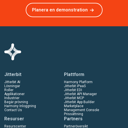
Planera en demonstration
Jitterbit
Plattform
Jitterbit AI
Harmony Platform
Lösningar
Jitterbit iPaaS
Roller
Jitterbit EDI
Applikationer
Jitterbit API Manager
Industrier
Jitterbit MCP
Begär prövning
Jitterbit App Builder
Harmony Inloggning
Marketplace
Contact Us
Management Console
Prissättning
Resurser
Partners
Resurscenter
Partneröversikt