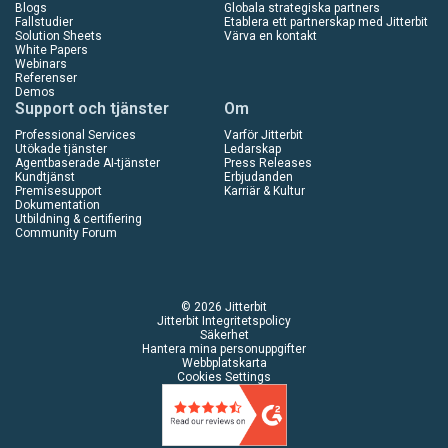
Blogs
Globala strategiska partners
Fallstudier
Etablera ett partnerskap med Jitterbit
Solution Sheets
Värva en kontakt
White Papers
Webinars
Referenser
Demos
Support och tjänster
Om
Professional Services
Varför Jitterbit
Utökade tjänster
Ledarskap
Agentbaserade AI-tjänster
Press Releases
Kundtjänst
Erbjudanden
Premisesupport
Karriär & Kultur
Dokumentation
Utbildning & certifiering
Community Forum
© 2026 Jitterbit
Jitterbit Integritetspolicy
Säkerhet
Hantera mina personuppgifter
Webbplatskarta
Cookies Settings