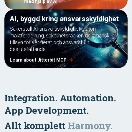
med hjälp av AI
AI, byggd kring ansvarsskyldighet
Säkerställ AI-ansvarsskyldighet genom
maktfördelning, säkerhetsräcken och mänsklig
tillsyn för verifierat och ansvarsfullt
beslutsfattande.
Learn about Jitterbit MCP
Integration. Automation.
App Development.
Allt komplett
Harmony.