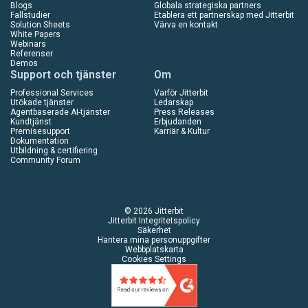
Blogs
Globala strategiska partners
Fallstudier
Etablera ett partnerskap med Jitterbit
Solution Sheets
Värva en kontakt
White Papers
Webinars
Referenser
Demos
Support och tjänster
Om
Professional Services
Varför Jitterbit
Utökade tjänster
Ledarskap
Agentbaserade AI-tjänster
Press Releases
Kundtjänst
Erbjudanden
Premisesupport
Karriär & Kultur
Dokumentation
Utbildning & certifiering
Community Forum
© 2026 Jitterbit
Jitterbit Integritetspolicy
Säkerhet
Hantera mina personuppgifter
Webbplatskarta
Cookies Settings