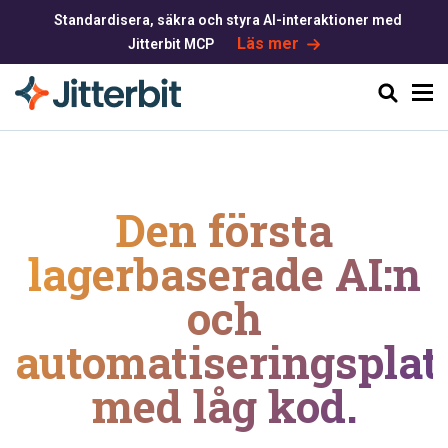
Standardisera, säkra och styra AI-interaktioner med
Läs mer
Jitterbit MCP
Sök
Den första
lagerbaserade AI:n
och
automatiseringsplat
med låg kod.