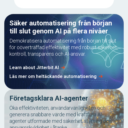
Säker automatisering från början
till slut genom AI på flera nivåer
Demokratisera automatisering från början till slut
för oöverträffad effektivitet med robust säkerhet,
kontroll, transparens och AI-ansvar.
Learn about Jitterbit AI
Läs mer om heltäckande automatisering
Företagsklara AI-agenter
Öka effektiviteten, användarvänligheten och
generera snabbare värde med kraftfulla AI-
agenter utformade med säkerhet, styrning och
ansvarsskyldighet i åtanke.