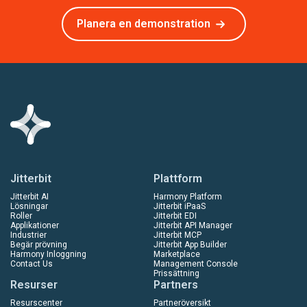
Planera en demonstration
Jitterbit
Plattform
Jitterbit AI
Harmony Platform
Lösningar
Jitterbit iPaaS
Roller
Jitterbit EDI
Applikationer
Jitterbit API Manager
Industrier
Jitterbit MCP
Begär prövning
Jitterbit App Builder
Harmony Inloggning
Marketplace
Contact Us
Management Console
Prissättning
Resurser
Partners
Resurscenter
Partneröversikt