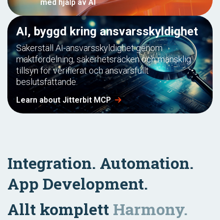
med hjälp av AI
AI, byggd kring ansvarsskyldighet
Säkerställ AI-ansvarsskyldighet genom
maktfördelning, säkerhetsräcken och mänsklig
tillsyn för verifierat och ansvarsfullt
beslutsfattande.
Learn about Jitterbit MCP
Integration. Automation.
App Development.
Allt komplett
Harmony.