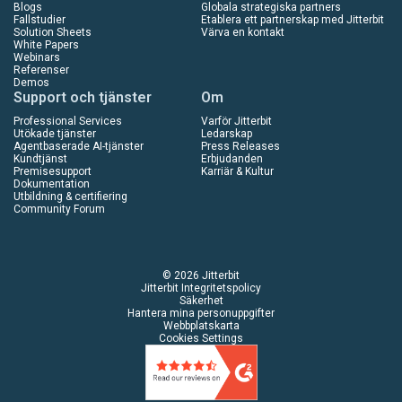
Blogs
Globala strategiska partners
Fallstudier
Etablera ett partnerskap med Jitterbit
Solution Sheets
Värva en kontakt
White Papers
Webinars
Referenser
Demos
Support och tjänster
Om
Professional Services
Varför Jitterbit
Utökade tjänster
Ledarskap
Agentbaserade AI-tjänster
Press Releases
Kundtjänst
Erbjudanden
Premisesupport
Karriär & Kultur
Dokumentation
Utbildning & certifiering
Community Forum
© 2026 Jitterbit
Jitterbit Integritetspolicy
Säkerhet
Hantera mina personuppgifter
Webbplatskarta
Cookies Settings