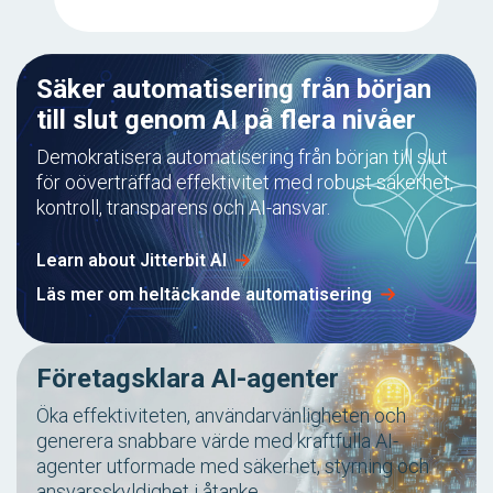
Säker automatisering från början
till slut genom AI på flera nivåer
Demokratisera automatisering från början till slut
för oöverträffad effektivitet med robust säkerhet,
kontroll, transparens och AI-ansvar.
Learn about Jitterbit AI
Läs mer om heltäckande automatisering
Företagsklara AI-agenter
Öka effektiviteten, användarvänligheten och
generera snabbare värde med kraftfulla AI-
agenter utformade med säkerhet, styrning och
ansvarsskyldighet i åtanke.