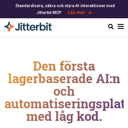
Standardisera, säkra och styra AI-interaktioner med
Läs mer
Jitterbit MCP
Sök
Den första
lagerbaserade AI:n
och
automatiseringsplat
med låg kod.