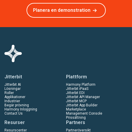
Planera en demonstration
Jitterbit
Plattform
Jitterbit AI
Harmony Platform
Lösningar
Jitterbit iPaaS
Roller
Jitterbit EDI
Applikationer
Jitterbit API Manager
Industrier
Jitterbit MCP
Begär prövning
Jitterbit App Builder
Harmony Inloggning
Marketplace
Contact Us
Management Console
Prissättning
Resurser
Partners
Resurscenter
Partneröversikt