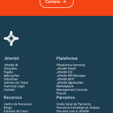
Contato
Jitterbit
Plataforma
Jitterbit AI
Plataforma Harmony
Soluções
Jitterbit iPaaS
Papéis
Jitterbit EDI
Aplicações
Jitterbit API Manager
Indústrias
Jitterbit MCP
Solicite um Teste
Jitterbit App Builder
Harmony Login
Marketplace
Contato
Management Console
Preços
Recursos
Parceiros
Centro de Recursos
Visão Geral de Parceiros
Blogs
Parceiros Estratégicos Globais
Estudos de Caso
Parceria com a Jitterbit