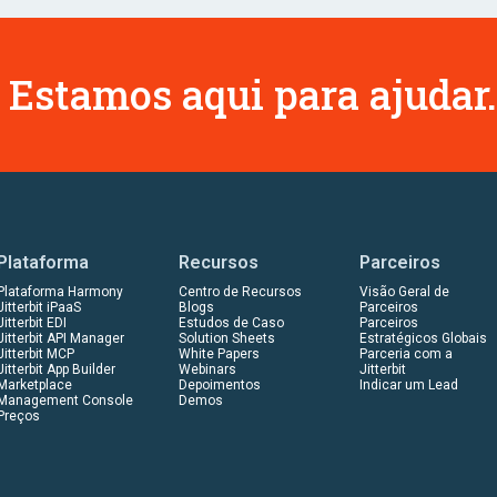
 Estamos aqui para ajudar.
Plataforma
Recursos
Parceiros
Plataforma Harmony
Centro de Recursos
Visão Geral de
Jitterbit iPaaS
Blogs
Parceiros
Jitterbit EDI
Estudos de Caso
Parceiros
Jitterbit API Manager
Solution Sheets
Estratégicos Globais
Jitterbit MCP
White Papers
Parceria com a
Jitterbit App Builder
Webinars
Jitterbit
Marketplace
Depoimentos
Indicar um Lead
Management Console
Demos
Preços