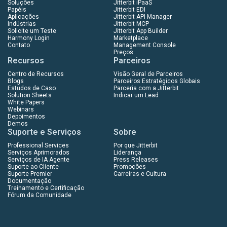
Soluções
Jitterbit iPaaS
Papéis
Jitterbit EDI
Aplicações
Jitterbit API Manager
Indústrias
Jitterbit MCP
Solicite um Teste
Jitterbit App Builder
Harmony Login
Marketplace
Contato
Management Console
Preços
Recursos
Parceiros
Centro de Recursos
Visão Geral de Parceiros
Blogs
Parceiros Estratégicos Globais
Estudos de Caso
Parceria com a Jitterbit
Solution Sheets
Indicar um Lead
White Papers
Webinars
Depoimentos
Demos
Suporte e Serviços
Sobre
Professional Services
Por que Jitterbit
Serviços Aprimorados
Liderança
Serviços de IA Agente
Press Releases
Suporte ao Cliente
Promoções
Suporte Premier
Carreiras e Cultura
Documentação
Treinamento e Certificação
Fórum da Comunidade