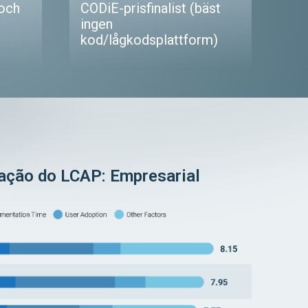
 och
CODiE-prisfinalist (bäst
ingen
kod/lågkodsplattform)
ação do LCAP: Empresarial