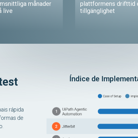
msnittliga månader
plattformens drifttid
å live
tillgänglighet
test
Índice de Implement
ais rápida
aformas de
o.