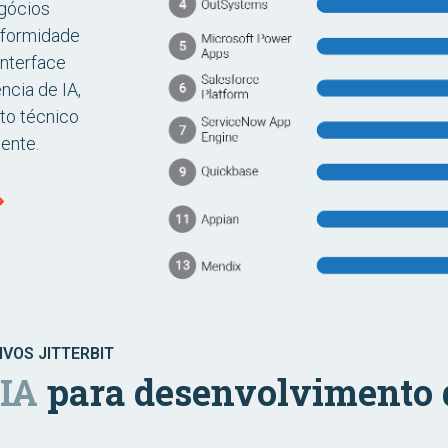
egócios
nformidade
interface
ncia de IA,
to técnico
ente.
IVOS JITTERBIT
 IA
para desenvolvimento d