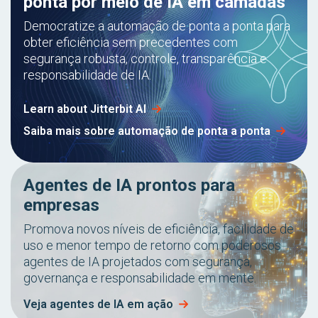
ponta por meio de IA em camadas
Democratize a automação de ponta a ponta para
obter eficiência sem precedentes com
segurança robusta, controle, transparência e
responsabilidade de IA.
Learn about Jitterbit AI
Saiba mais sobre automação de ponta a ponta
Agentes de IA prontos para
empresas
Promova novos níveis de eficiência, facilidade de
uso e menor tempo de retorno com poderosos
agentes de IA projetados com segurança,
governança e responsabilidade em mente.
Veja agentes de IA em ação