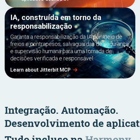
IA, construída em torno da
responsabilização
Garanta a responsabilização da IA ​​por meio de
freios e contrapesos, salvaguardas de segurança
e supervisão humana para uma tomada de
decisões verificada e responsável.
Learn about Jitterbit MCP
Integração. Automação.
Desenvolvimento de aplicat
Tudo incluso na
Harmony.