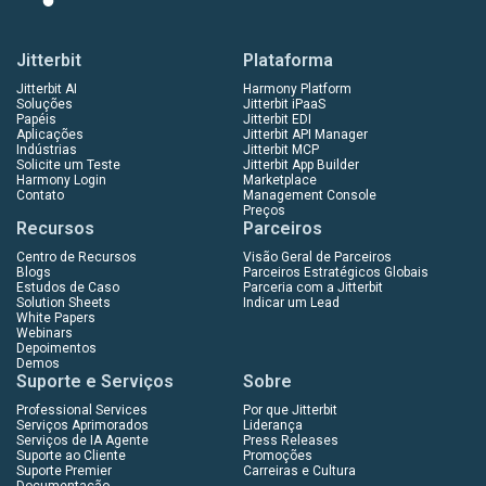
Jitterbit
Plataforma
Jitterbit AI
Harmony Platform
Soluções
Jitterbit iPaaS
Papéis
Jitterbit EDI
Aplicações
Jitterbit API Manager
Indústrias
Jitterbit MCP
Solicite um Teste
Jitterbit App Builder
Harmony Login
Marketplace
Contato
Management Console
Preços
Recursos
Parceiros
Centro de Recursos
Visão Geral de Parceiros
Blogs
Parceiros Estratégicos Globais
Estudos de Caso
Parceria com a Jitterbit
Solution Sheets
Indicar um Lead
White Papers
Webinars
Depoimentos
Demos
Suporte e Serviços
Sobre
Professional Services
Por que Jitterbit
Serviços Aprimorados
Liderança
Serviços de IA Agente
Press Releases
Suporte ao Cliente
Promoções
Suporte Premier
Carreiras e Cultura
Documentação