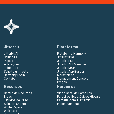
Jitterbit
Plataforma
Jitterbit AI
Plataforma Harmony
Soluções
Jitterbit iPaaS
Papéis
Jitterbit EDI
Aplicações
Jitterbit API Manager
Indústrias
Jitterbit MCP
Solicite um Teste
Jitterbit App Builder
Harmony Login
Marketplace
Contato
Management Console
Preços
Recursos
Parceiros
Centro de Recursos
Visão Geral de Parceiros
Blogs
Parceiros Estratégicos Globais
Estudos de Caso
Parceria com a Jitterbit
Solution Sheets
Indicar um Lead
White Papers
Webinars