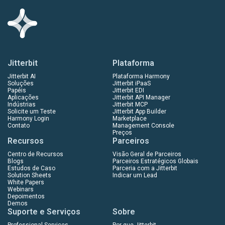
Jitterbit
Plataforma
Jitterbit AI
Plataforma Harmony
Soluções
Jitterbit iPaaS
Papéis
Jitterbit EDI
Aplicações
Jitterbit API Manager
Indústrias
Jitterbit MCP
Solicite um Teste
Jitterbit App Builder
Harmony Login
Marketplace
Contato
Management Console
Preços
Recursos
Parceiros
Centro de Recursos
Visão Geral de Parceiros
Blogs
Parceiros Estratégicos Globais
Estudos de Caso
Parceria com a Jitterbit
Solution Sheets
Indicar um Lead
White Papers
Webinars
Depoimentos
Demos
Suporte e Serviços
Sobre
Professional Services
Por que Jitterbit