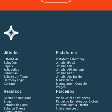
Jitterbit
Plataforma
Jitterbit AI
Plataforma Harmony
Soluções
Jitterbit iPaaS
Papéis
Jitterbit EDI
Aplicações
Jitterbit API Manager
Indústrias
Jitterbit MCP
Solicite um Teste
Jitterbit App Builder
Harmony Login
Marketplace
Contato
Management Console
Preços
Recursos
Parceiros
Centro de Recursos
Visão Geral de Parceiros
Blogs
Parceiros Estratégicos Globais
Estudos de Caso
Parceria com a Jitterbit
Solution Sheets
Indicar um Lead
White Papers