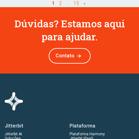
1
2
…
15
»
Dúvidas? Estamos aqui
para ajudar.
Contato
Jitterbit
Plataforma
Jitterbit AI
Plataforma Harmony
Soluções
Jitterbit iPaaS