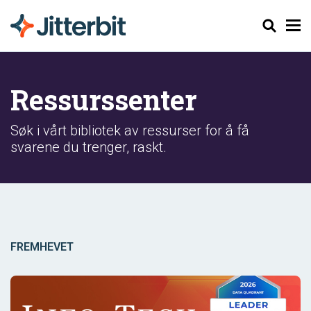
Søk
Ressurssenter
Søk i vårt bibliotek av ressurser for å få
svarene du trenger, raskt.
FREMHEVET