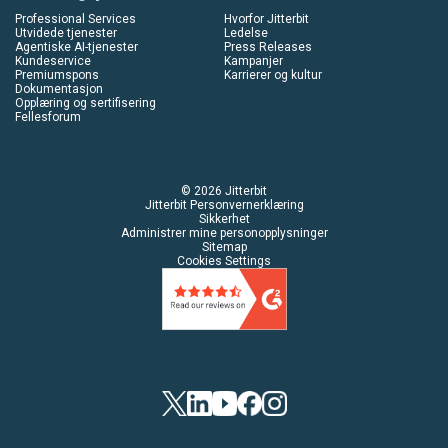
Professional Services
Hvorfor Jitterbit
Utvidede tjenester
Ledelse
Agentiske AI-tjenester
Press Releases
Kundeservice
Kampanjer
Premiumspons
Karrierer og kultur
Dokumentasjon
Opplæring og sertifisering
Fellesforum
© 2026 Jitterbit
Jitterbit Personvernerklæring
Sikkerhet
Administrer mine personopplysninger
Sitemap
Cookies Settings
Twitter
LinkedIn
YouTube
Facebook
Instagram