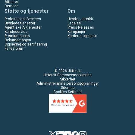
Attester
Demoer
Støtte og tjenester
Om
Professional Services
Hvorfor Jitterbit
Utvidede tjenester
Ledelse
Agentiske AI-tjenester
Press Releases
Kundeservice
Kampanjer
Premiumspons
Karrierer og kultur
Dokumentasjon
Opplæring og sertifisering
Fellesforum
© 2026 Jitterbit
Jitterbit Personvernerklæring
Sikkerhet
Administrer mine personopplysninger
Sitemap
Cookies Settings
Twitter
LinkedIn
YouTube
Facebook
Instagram