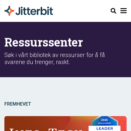
Søk
Ressurssenter
Søk i vårt bibliotek av ressurser for å få
svarene du trenger, raskt.
FREMHEVET