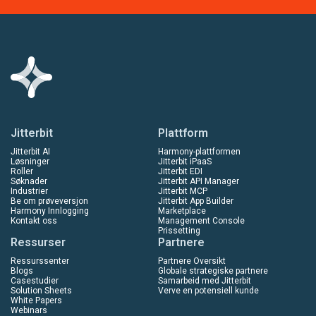
Jitterbit
Plattform
Jitterbit AI
Harmony-plattformen
Løsninger
Jitterbit iPaaS
Roller
Jitterbit EDI
Søknader
Jitterbit API Manager
Industrier
Jitterbit MCP
Be om prøveversjon
Jitterbit App Builder
Harmony Innlogging
Marketplace
Kontakt oss
Management Console
Prissetting
Ressurser
Partnere
Ressurssenter
Partnere Oversikt
Blogs
Globale strategiske partnere
Casestudier
Samarbeid med Jitterbit
Solution Sheets
Verve en potensiell kunde
White Papers
Webinars