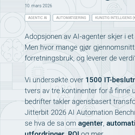
10. mars 2026
AGENTIC AI
AUTOMATISERING
KUNSTIG INTELLIGENS (K
Adopsjonen av AI-agenter skjer i e
Men hvor mange gjør
gjennomsnitt
forretningsbruk, og leverer de verdi
Vi undersøkte over
1500 IT-beslut
tvers av tre kontinenter for å finne
bedrifter takler agensbasert trans
Jitterbit 2026 AI Automation Bench
se hva de sa om
agenter
,
automati
utfordringer
,
ROI
og mer.