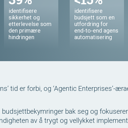
identifisere
identifisere
sikkerhet og
budsjett som en
etterlevelse som
utfordring for
den primære
end-to-end agens
hindringen
automatisering
ens’ tid er forbi, og ‘Agentic Enterprises’-ær
gt budsjettbekymringer bak seg og fokuserer
ndigheten av å trygt og vellykket implemen