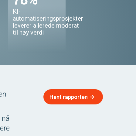
KI-
automatiseringsprosjekter
leverer allerede moderat
til høy verdi
aen
Hent rapporten
 nå
tere