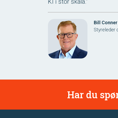
KI i stor skala.”
Bill Conner
Styreleder o
Har du spør