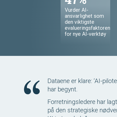
Vurder AI-
ansvarlighet som
den viktigste
evalueringsfaktoren
for nye AI-verktøy
Dataene er klare: ‘AI-pilot
har begynt.
Forretningsledere har la
på den strategiske nødve