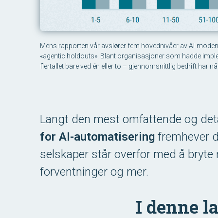
Mens rapporten vår avslører fem hovednivåer av AI-modenhe
«agentic holdouts». Blant organisasjoner som hadde implem
flertallet bare ved én eller to – gjennomsnittlig bedrift har n
Langt den mest omfattende og detal
for AI-automatisering
fremhever d
selskaper står overfor med å bryte 
forventninger og mer.
I denne l