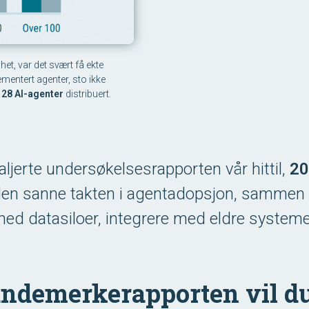
t, var det svært få ekte
entert agenter, sto ikke
å
28 AI-agenter
distribuert.
jerte undersøkelsesrapporten vår hittil,
20
en sanne takten i agentadopsjon, sammen
ned datasiloer, integrere med eldre system
andemerkerapporten vil d