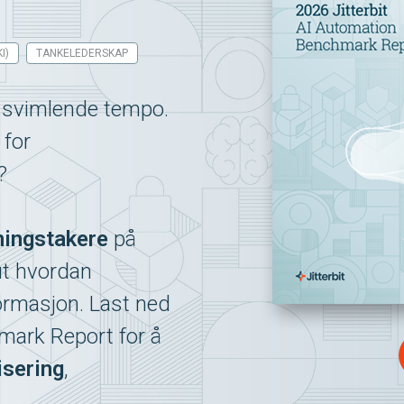
I)
TANKELEDERSKAP
t svimlende tempo.
for
?
ningstakere
på
 ut hvordan
formasjon. Last ned
mark Report for å
sering
,