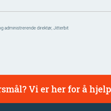
g administrerende direktør, Jitterbit
smål? Vi er her for å hjelp