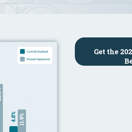
Get the 20
B