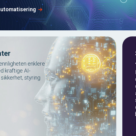
automatisering
nter
vennligheten enklere
d kraftige AI-
ikkerhet, styring