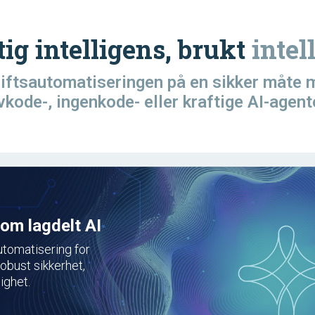
ig intelligens, brukt
intel
riftsautomatiseringen på en sikker måte m
vkode-, ingenkode- eller kraftige AI-agent
om lagdelt AI
utomatisering for
obust sikkerhet,
ighet.