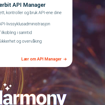
terbit API Manager
tt, kontroller og bruk API-ene dine
API-livssyklusadministrasjon
Tilkobling i sanntid
Sikkerhet og overvåking
Lær om API Manager