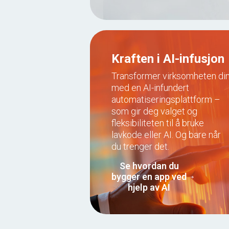
Kraften i AI-infusjon
Transformer virksomheten di
med en AI-infundert
automatiseringsplattform –
som gir deg valget og
fleksibiliteten til å bruke
lavkode eller AI. Og bare når
du trenger det.
Se hvordan du
bygger en app ved
hjelp av AI