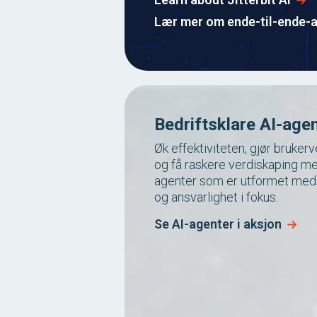
Lær mer om ende-til-ende-
Bedriftsklare AI-age
Øk effektiviteten, gjør bruker
og få raskere verdiskaping me
agenter som er utformet med s
og ansvarlighet i fokus.
Se AI-agenter i aksjon