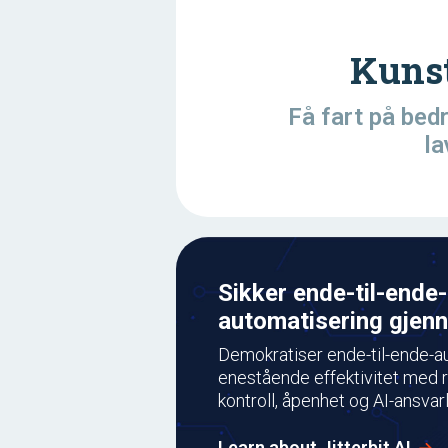
Kunst
Få fart på bed
la
Sikker ende-til-ende-
automatisering gjenn
Demokratiser ende-til-ende-a
enestående effektivitet med r
kontroll, åpenhet og AI-ansvarl
Learn about Jitterbit AI