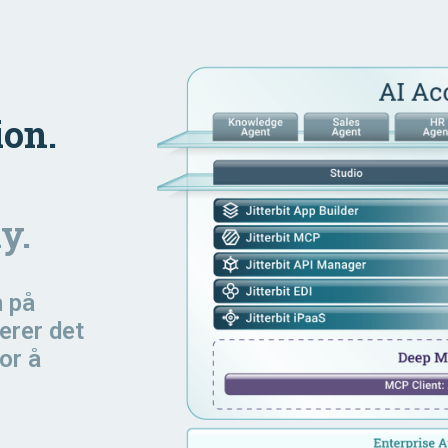
ion.
y.
n
på
erer det
or å