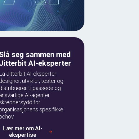
Slå seg sammen med
Jitterbit AI-eksperter
La Jitterbit AI-eksperter
designer, utvikler, tester og
distribuerer tilpassede og
ansvarlige AI-agenter
skreddersydd for
organisasjonens spesifikke
behov.
Lær mer om AI-
ekspertise