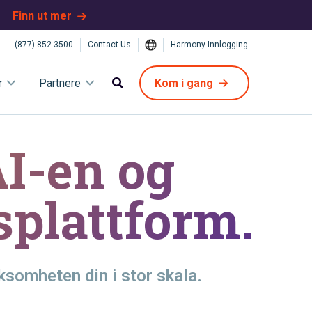
Finn ut mer
(877) 852-3500
Contact Us
Harmony Innlogging
r
Partnere
Kom i gang
AI-en og
plattform.
ksomheten din i stor skala.