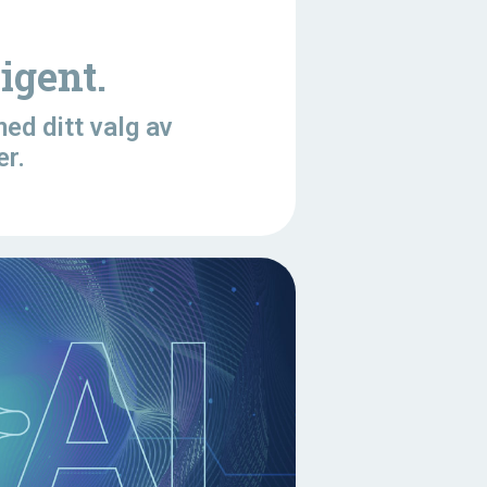
ligent.
ed ditt valg av
er.