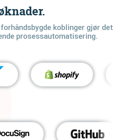
øknader.
p forhåndsbygde koblinger gjør det
l-ende prosessautomatisering.