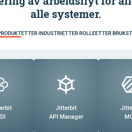
ing av arbeidsflyt for alle
alle systemer.
PRODUKT
ETTER INDUSTRI
ETTER ROLLE
ETTER BRUKST
erbit
Jitterbit
Jitte
DI
API Manager
M
ncial
man
Customer