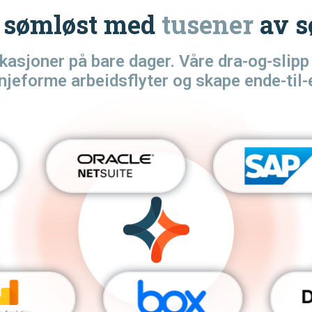
r sømløst med
tusener
av s
ikasjoner på bare dager. Våre dra-og-slip
linjeforme arbeidsflyter og skape ende-ti