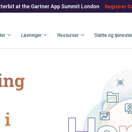
tterbit at the Gartner App Summit London
Registrer D
ter
Løsninger
Ressurser
Støtte og tjeneste
ing
 i