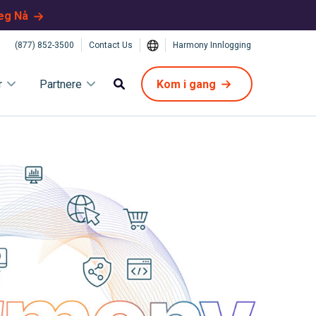
eg Nå
(877) 852-3500
Contact Us
Harmony Innlogging
r
Partnere
Kom i gang