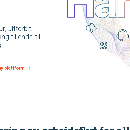
, Jitterbit
g til ende-til-
.
y plattform