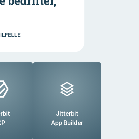
 bedrifter,
ILFELLE
rbit
Jitterbit
CP
App Builder
Transportation