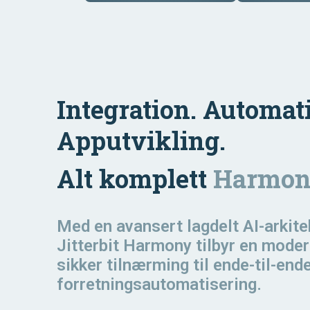
Exp
Technology
Retail
Reso
Ser
Mana
Purchasing
Auto
Workflow
Solu
Integration. Automat
Apputvikling.
Alt komplett
Harmon
Med en avansert lagdelt AI-arkite
Jitterbit Harmony tilbyr en mode
sikker tilnærming til ende-til-end
forretningsautomatisering.