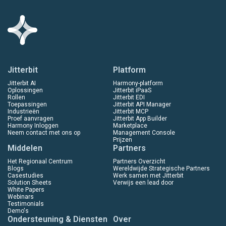
Jitterbit
Platform
Jitterbit AI
Harmony-platform
Oplossingen
Jitterbit iPaaS
Rollen
Jitterbit EDI
Toepassingen
Jitterbit API Manager
Industrieën
Jitterbit MCP
Proef aanvragen
Jitterbit App Builder
Harmony Inloggen
Marketplace
Neem contact met ons op
Management Console
Prijzen
Middelen
Partners
Het Regionaal Centrum
Partners Overzicht
Blogs
Wereldwijde Strategische Partners
Casestudies
Werk samen met Jitterbit
Solution Sheets
Verwijs een lead door
White Papers
Webinars
Testimonials
Demo's
Ondersteuning & Diensten
Over