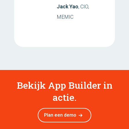
Jack Yao
, CIO,
MEMIC
Bekijk App Builder in
actie.
Plan een demo