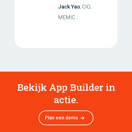
Jack Yao
, CIO,
MEMIC
Bekijk App Builder in
actie.
Plan een demo