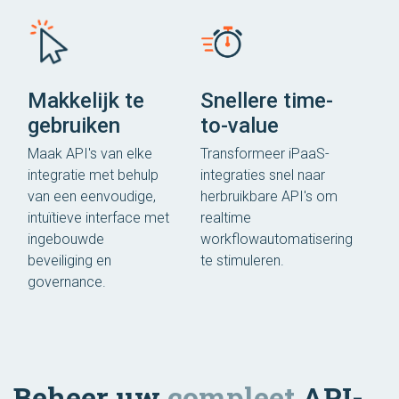
Makkelijk te
Snellere time-
gebruiken
to-value
Maak API's van elke
Transformeer iPaaS-
integratie met behulp
integraties snel naar
van een eenvoudige,
herbruikbare API's om
intuïtieve interface met
realtime
ingebouwde
workflowautomatisering
beveiliging en
te stimuleren.
governance.
Beheer uw
compleet
API-