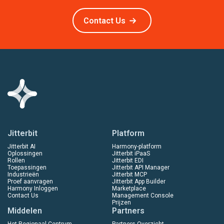
Contact Us
Jitterbit
Platform
Jitterbit AI
Harmony-platform
Oplossingen
Jitterbit iPaaS
Rollen
Jitterbit EDI
Toepassingen
Jitterbit API Manager
Industrieën
Jitterbit MCP
Proef aanvragen
Jitterbit App Builder
Harmony Inloggen
Marketplace
Contact Us
Management Console
Prijzen
Middelen
Partners