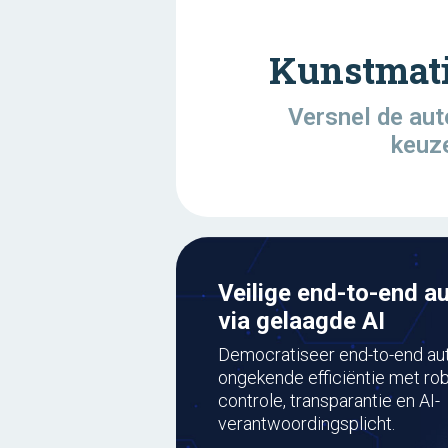
Kunstmatig
Versnel de aut
keuze
Veilige end-to-end a
via gelaagde AI
Democratiseer end-to-end au
ongekende efficiëntie met rob
controle, transparantie en AI-
verantwoordingsplicht.