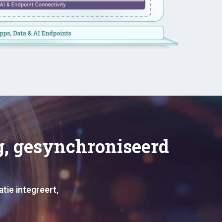
ng, gesynchroniseerd
tie integreert,