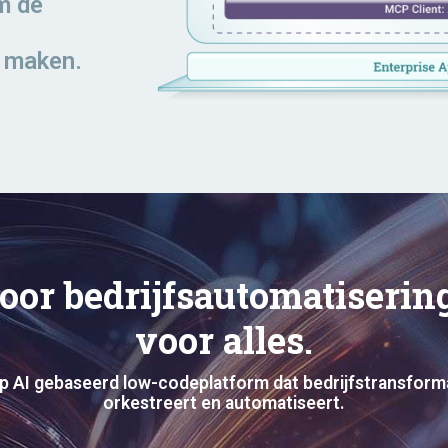
m de
e maken.
oor bedrijfsautomatiseri
voor alles.
p AI gebaseerd low-codeplatform dat bedrijfstransforma
orkestreert en automatiseert.