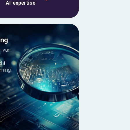
AI-expertise
ing
n van
cht
rming.