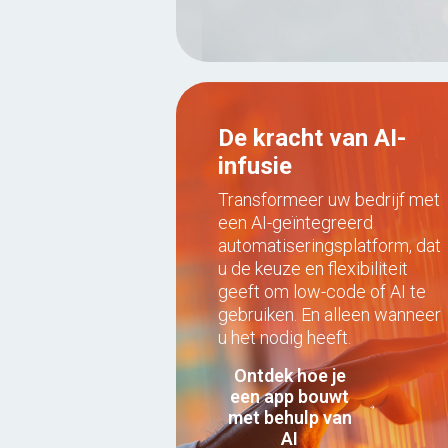
De kracht van AI-
infusie
Transformeer uw bedrijf met
een AI-geïntegreerd
automatiseringsplatform, dat
u de keuze en flexibiliteit
geeft om low-code of AI te
gebruiken. En alleen wanneer
u het nodig heeft.
Ontdek hoe je
een app bouwt
met behulp van
AI