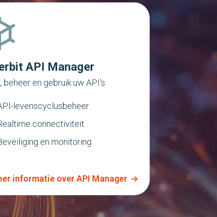
terbit API Manager
 beheer en gebruik uw API's
API-levenscyclusbeheer
Realtime connectiviteit
Beveiliging en monitoring
er informatie over API Manager