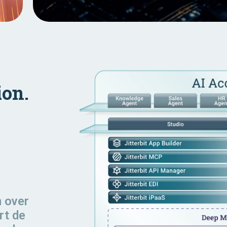
ion.
n
over
rt de