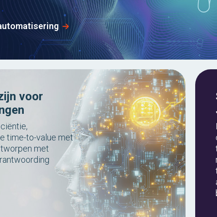
automatisering
zijn voor
ingen
ciëntie,
e time-to-value met
ontworpen met
erantwoording