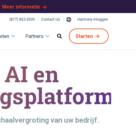
Meer informatie
(877) 852-3500
Contact Us
Harmony Inloggen
sten
Partners
Starten
 AI en
gsplatform.
haalvergroting van uw bedrijf.