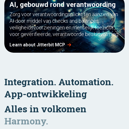
AI, gebouwd rond verantwoording
Zorg voor verantwoordingsplicht ten aanzien van
AI door middel van checks and balances,
veiligheidsvoorzieningen en menselijk toezicht
voor geverifieerde, verantwoorde besluitvorming.
Learn about Jitterbit MCP
Integration. Automation.
App-ontwikkeling
Alles in volkomen
Harmony.