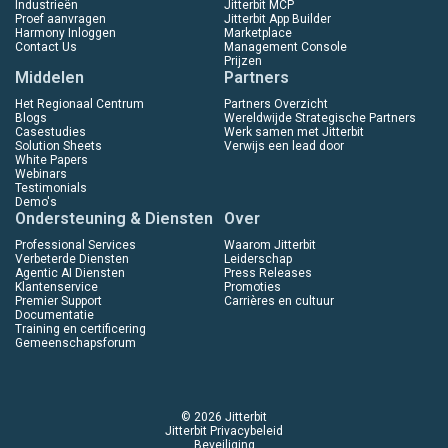
Industrieën
Jitterbit MCP
Proef aanvragen
Jitterbit App Builder
Harmony Inloggen
Marketplace
Contact Us
Management Console
Prijzen
Middelen
Partners
Het Regionaal Centrum
Partners Overzicht
Blogs
Wereldwijde Strategische Partners
Casestudies
Werk samen met Jitterbit
Solution Sheets
Verwijs een lead door
White Papers
Webinars
Testimonials
Demo's
Ondersteuning & Diensten
Over
Professional Services
Waarom Jitterbit
Verbeterde Diensten
Leiderschap
Agentic AI Diensten
Press Releases
Klantenservice
Promoties
Premier Support
Carrières en cultuur
Documentatie
Training en certificering
Gemeenschapsforum
© 2026 Jitterbit
Jitterbit Privacybeleid
Beveiliging