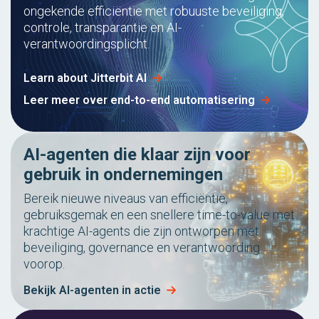
ongekende efficiëntie met robuuste beveiliging,
controle, transparantie en AI-
verantwoordingsplicht.
Learn about Jitterbit AI
Leer meer over end-to-end automatisering
AI-agenten die klaar zijn voor
gebruik in ondernemingen
Bereik nieuwe niveaus van efficiëntie,
gebruiksgemak en een snellere time-to-value met
krachtige AI-agents die zijn ontworpen met
beveiliging, governance en verantwoording
voorop.
Bekijk AI-agenten in actie