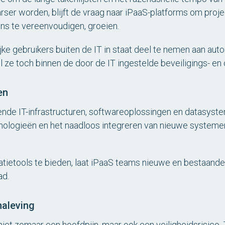
rser worden, blijft de vraag naar iPaaS-platforms om proje
ns te vereenvoudigen, groeien.
jke gebruikers buiten de IT in staat deel te nemen aan auto
ijl ze toch binnen de door de IT ingestelde beveiligings- e
en
nde IT-infrastructuren, softwareoplossingen en datasyste
nologieën en het naadloos integreren van nieuwe systemen
ratietools te bieden, laat iPaaS teams nieuwe en bestaan
ad.
naleving
iet zomaar een hoofdpijn, maar ook een veiligheidsrisico.