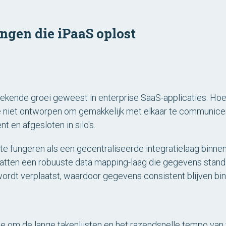
ingen die iPaaS oplost
gekende groei geweest in enterprise SaaS-applicaties. Hoe
n ze niet ontworpen om gemakkelijk met elkaar te communice
t en afgesloten in silo's.
 te fungeren als een gecentraliseerde integratielaag bin
atten een robuuste data mapping-laag die gegevens stand
wordt verplaatst, waardoor gegevens consistent blijven bin
e om de lange takenlijsten en het razendsnelle tempo van v