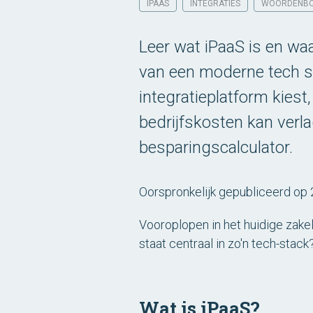
IPAAS
INTEGRATIES
WOORDENB
Leer wat iPaaS is en wa
van een moderne tech st
integratieplatform kiest,
bedrijfskosten kan verl
besparingscalculator.
Oorspronkelijk gepubliceerd op 
Vooroplopen in het huidige zake
staat centraal in zo'n tech-stack
Wat is iPaaS?