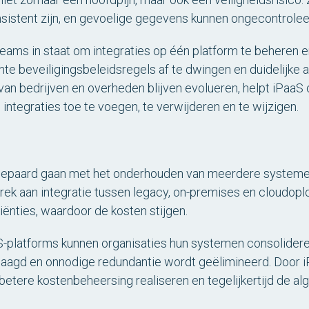
sistent zijn, en gevoelige gegevens kunnen ongecontrole
teams in staat om integraties op één platform te beheren e
e beveiligingsbeleidsregels af te dwingen en duidelijke au
an bedrijven en overheden blijven evolueren, helpt iPaaS o
m integraties toe te voegen, te verwijderen en te wijzigen.
gepaard gaan met het onderhouden van meerdere systemen
k aan integratie tussen legacy, on-premises en cloudoplo
ënties, waardoor de kosten stijgen.
S-platforms kunnen organisaties hun systemen consolidere
aagd en onnodige redundantie wordt geëlimineerd. Door iP
betere kostenbeheersing realiseren en tegelijkertijd de alg