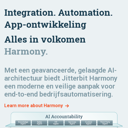
& Logistics
Marketing
Integration. Automation.
App-ontwikkeling
Order to
Alles in volkomen
Fulfillment
Harmony.
Met een geavanceerde, gelaagde AI-
architectuur biedt Jitterbit Harmony
een moderne en veilige aanpak voor
end-to-end bedrijfsautomatisering.
Learn more about Harmony