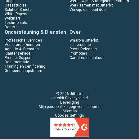
Blogs
Wereldwijde Strategische Partners
Casestudies
Werk samen met Jitterbit
Solution Sheets
Verwijs een lead door
White Papers
Webinars
Testimonials
Demo's
Ondersteuning & Diensten
Over
Professional Services
Waarom Jitterbit
Verbeterde Diensten
Leiderschap
Agentic AI Diensten
Press Releases
Klantenservice
Promoties
Premier Support
Carrières en cultuur
Documentatie
Training en certificering
Gemeenschapsforum
© 2026 Jitterbit
Jitterbit Privacybeleid
Beveiliging
Mijn persoonlijke gegevens beheren
Sitemap
Cookies Settings