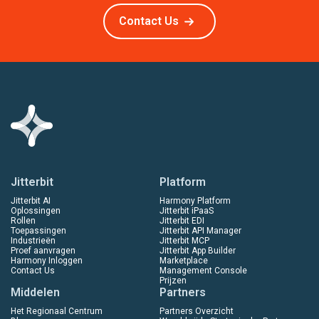
Contact Us
Jitterbit
Platform
Jitterbit AI
Harmony Platform
Oplossingen
Jitterbit iPaaS
Rollen
Jitterbit EDI
Toepassingen
Jitterbit API Manager
Industrieën
Jitterbit MCP
Proef aanvragen
Jitterbit App Builder
Harmony Inloggen
Marketplace
Contact Us
Management Console
Prijzen
Middelen
Partners
Het Regionaal Centrum
Partners Overzicht