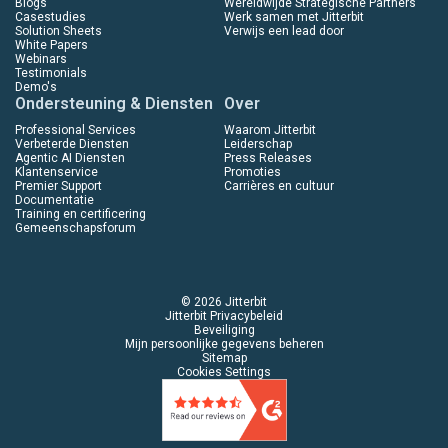
Blogs
Wereldwijde Strategische Partners
Casestudies
Werk samen met Jitterbit
Solution Sheets
Verwijs een lead door
White Papers
Webinars
Testimonials
Demo's
Ondersteuning & Diensten
Over
Professional Services
Waarom Jitterbit
Verbeterde Diensten
Leiderschap
Agentic AI Diensten
Press Releases
Klantenservice
Promoties
Premier Support
Carrières en cultuur
Documentatie
Training en certificering
Gemeenschapsforum
© 2026 Jitterbit
Jitterbit Privacybeleid
Beveiliging
Mijn persoonlijke gegevens beheren
Sitemap
Cookies Settings