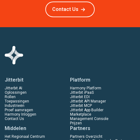
Contact Us
Jitterbit
Platform
Jitterbit AI
Harmony Platform
Oplossingen
Jitterbit iPaaS
Rollen
Jitterbit EDI
Toepassingen
Jitterbit API Manager
Industrieën
Jitterbit MCP
Proef aanvragen
Jitterbit App Builder
Harmony Inloggen
Marketplace
Contact Us
Management Console
Prijzen
Middelen
Partners
Het Regionaal Centrum
Partners Overzicht