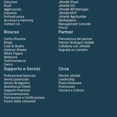
Soluzioni
Jitterbit iPaaS
Ruoli
Jitterbit EDI
Applicazioni
Jitterbit API Manager
Industrie
Jitterbit MCP
Richiedi prova
Jitterbit App Builder
Accesso a Harmony
Marketplace
Contact Us
Management Console
Prezzi
Risorse
Partner
Centro Risorse
Panoramica dei partner
Blogs
Partner Strategici Globali
Casi di Studio
Collabora con Jitterbit
Solution Sheets
Segnala un contatto
White Papers
Webinars
Testimonianze
Demo
Supporto e Servizi
Circa
Professional Services
Perché Jitterbit
Servizi potenziati
Leadership
Servizi AI Agentici
Press Releases
Assistenza Clienti
Promozioni
Supporto Premium
Carriere e Cultura
Documentazione
Formazione e Certificazione
Forum della comunità