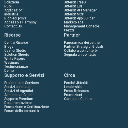
Soluzioni
Jitterbit iPaaS
Ruoli
Jitterbit EDI
Applicazioni
Jitterbit API Manager
Industrie
Jitterbit MCP
Richiedi prova
Jitterbit App Builder
Accesso a Harmony
Marketplace
Contact Us
Management Console
Prezzi
Risorse
Partner
Centro Risorse
Panoramica dei partner
Blogs
Partner Strategici Globali
Casi di Studio
Collabora con Jitterbit
Solution Sheets
Segnala un contatto
White Papers
Webinars
Testimonianze
Demo
Supporto e Servizi
Circa
Professional Services
Perché Jitterbit
Servizi potenziati
Leadership
Servizi AI Agentici
Press Releases
Assistenza Clienti
Promozioni
Supporto Premium
Carriere e Cultura
Documentazione
Formazione e Certificazione
Forum della comunità