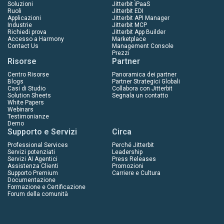
Soluzioni
Jitterbit iPaaS
Ruoli
Jitterbit EDI
Applicazioni
Jitterbit API Manager
Industrie
Jitterbit MCP
Richiedi prova
Jitterbit App Builder
Accesso a Harmony
Marketplace
Contact Us
Management Console
Prezzi
Risorse
Partner
Centro Risorse
Panoramica dei partner
Blogs
Partner Strategici Globali
Casi di Studio
Collabora con Jitterbit
Solution Sheets
Segnala un contatto
White Papers
Webinars
Testimonianze
Demo
Supporto e Servizi
Circa
Professional Services
Perché Jitterbit
Servizi potenziati
Leadership
Servizi AI Agentici
Press Releases
Assistenza Clienti
Promozioni
Supporto Premium
Carriere e Cultura
Documentazione
Formazione e Certificazione
Forum della comunità