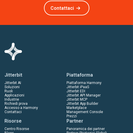
Contattaci
Jitterbit
Piattaforma
Jitterbit AI
Piattaforma Harmony
Soluzioni
Jitterbit iPaaS
Ruoli
Jitterbit EDI
Applicazioni
Jitterbit API Manager
Industrie
Jitterbit MCP
Richiedi prova
Jitterbit App Builder
Accesso a Harmony
Marketplace
Contattaci
Management Console
Prezzi
Risorse
Partner
Centro Risorse
Panoramica dei partner