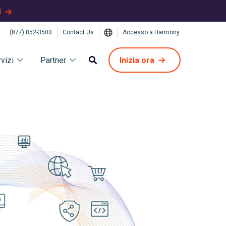
i
(877) 852-3500
Contact Us
Accesso a Harmony
vizi
Partner
Inizia ora