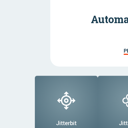
Automaz
P
Jitterbit
Jitt