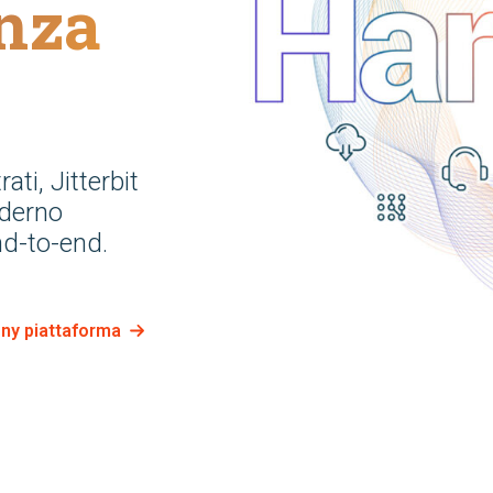
enza
ati, Jitterbit
derno
nd-to-end.
ony piattaforma