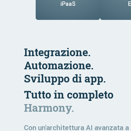
iPaaS
E
Information
Fina
Hu
Exp
Technology
Retail
Reso
Ser
Mana
Purchasing
Auto
Workflow
Integrazione.
Solu
Automazione.
Sviluppo di app.
Tutto in completo
Harmony.
Con un'architettura AI avanzata a 