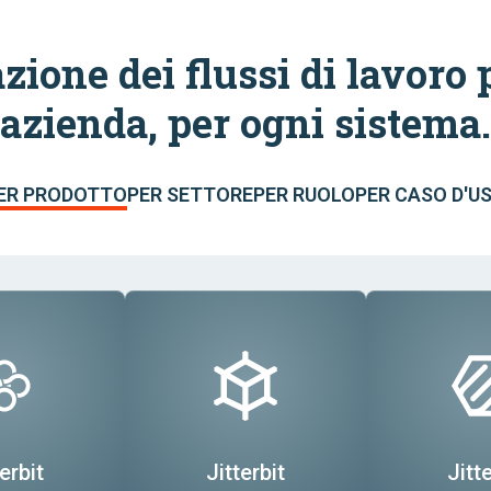
ione dei flussi di lavoro 
azienda, per ogni sistema.
ER PRODOTTO
PER SETTORE
PER RUOLO
PER CASO D'U
erbit
Jitterbit
Jitte