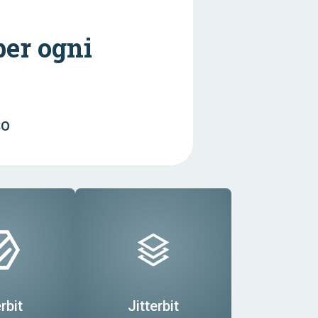
per ogni
SO
rbit
Jitterbit