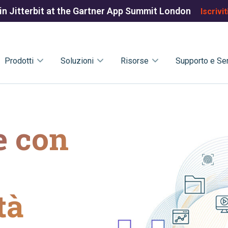
in Jitterbit at the Gartner App Summit London
Iscrivit
Prodotti
Soluzioni
Risorse
Supporto e Ser
e con
tà