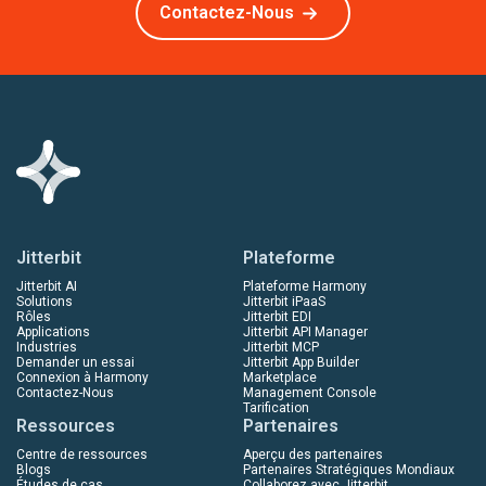
Contactez-Nous
Jitterbit
Plateforme
Jitterbit AI
Plateforme Harmony
Solutions
Jitterbit iPaaS
Rôles
Jitterbit EDI
Applications
Jitterbit API Manager
Industries
Jitterbit MCP
Demander un essai
Jitterbit App Builder
Connexion à Harmony
Marketplace
Contactez-Nous
Management Console
Tarification
Ressources
Partenaires
Centre de ressources
Aperçu des partenaires
Blogs
Partenaires Stratégiques Mondiaux
Études de cas
Collaborez avec Jitterbit