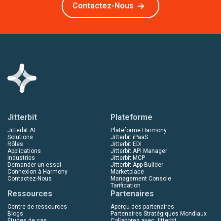
Contactez-Nous
Jitterbit
Plateforme
Jitterbit AI
Plateforme Harmony
Solutions
Jitterbit iPaaS
Rôles
Jitterbit EDI
Applications
Jitterbit API Manager
Industries
Jitterbit MCP
Demander un essai
Jitterbit App Builder
Connexion à Harmony
Marketplace
Contactez-Nous
Management Console
Tarification
Ressources
Partenaires
Centre de ressources
Aperçu des partenaires
Blogs
Partenaires Stratégiques Mondiaux
Études de cas
Collaborez avec Jitterbit