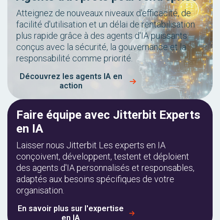
Atteignez de nouveaux niveaux d'efficacité, de
facilité d'utilisation et un délai de rentabilisation
plus rapide grâce à des agents d'IA puissants
conçus avec la sécurité, la gouvernance et la
responsabilité comme priorité.
Découvrez les agents IA en
action
Faire équipe avec Jitterbit Experts
en IA
Laisser nous Jitterbit Les experts en IA
conçoivent, développent, testent et déploient
des agents d'IA personnalisés et responsables,
adaptés aux besoins spécifiques de votre
organisation.
En savoir plus sur l'expertise
en IA