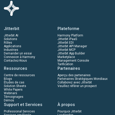
Jitterbit
Plateforme
Jitterbit AI
Harmony Platform
Solutions
Jitterbit iPaaS
Rôles
Jitterbit EDI
Applications
Jitterbit API Manager
Industries
Jitterbit MCP
Demander un essai
Jitterbit App Builder
Connexion à Harmony
Marketplace
Contactez-Nous
Management Console
Tarification
Ressources
Partenaires
Centre de ressources
Aperçu des partenaires
Blogs
Partenaires Stratégiques Mondiaux
Études de cas
Collaborez avec Jitterbit
Solution Sheets
Veuillez référer un prospect
White Papers
Webinars
Témoignages
Démos
Support et Services
À propos
Professional Services
Pourquoi Jitterbit
Services améliorés
Leadership