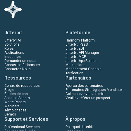
Jitterbit
Plateforme
Jitterbit AI
Harmony Platform
Solutions
Jitterbit iPaaS
Rôles
Jitterbit EDI
Applications
Jitterbit API Manager
Industries
Jitterbit MCP
Demander un essai
Jitterbit App Builder
Connexion à Harmony
Marketplace
Contactez-Nous
Management Console
Tarification
Ressources
Partenaires
Centre de ressources
Aperçu des partenaires
Blogs
Partenaires Stratégiques Mondiaux
Études de cas
Collaborez avec Jitterbit
Solution Sheets
Veuillez référer un prospect
White Papers
Webinars
Témoignages
Démos
Support et Services
À propos
Professional Services
Pourquoi Jitterbit
Services améliorés
Leadership