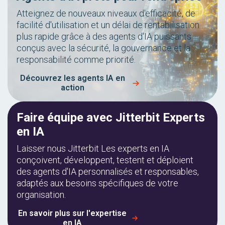
Atteignez de nouveaux niveaux d'efficacité, de
facilité d'utilisation et un délai de rentabilisation
plus rapide grâce à des agents d'IA puissants
conçus avec la sécurité, la gouvernance et la
responsabilité comme priorité.
Découvrez les agents IA en
action
Faire équipe avec Jitterbit Experts
en IA
Laisser nous Jitterbit Les experts en IA
conçoivent, développent, testent et déploient
des agents d'IA personnalisés et responsables,
adaptés aux besoins spécifiques de votre
organisation.
En savoir plus sur l'expertise
en IA