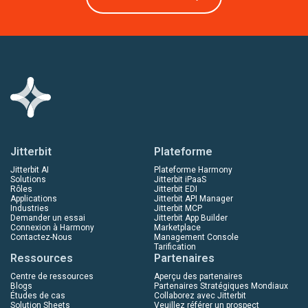
Jitterbit
Plateforme
Jitterbit AI
Plateforme Harmony
Solutions
Jitterbit iPaaS
Rôles
Jitterbit EDI
Applications
Jitterbit API Manager
Industries
Jitterbit MCP
Demander un essai
Jitterbit App Builder
Connexion à Harmony
Marketplace
Contactez-Nous
Management Console
Tarification
Ressources
Partenaires
Centre de ressources
Aperçu des partenaires
Blogs
Partenaires Stratégiques Mondiaux
Études de cas
Collaborez avec Jitterbit
Solution Sheets
Veuillez référer un prospect