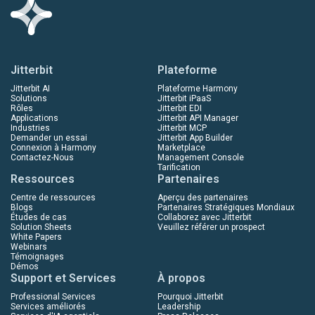
Jitterbit
Plateforme
Jitterbit AI
Plateforme Harmony
Solutions
Jitterbit iPaaS
Rôles
Jitterbit EDI
Applications
Jitterbit API Manager
Industries
Jitterbit MCP
Demander un essai
Jitterbit App Builder
Connexion à Harmony
Marketplace
Contactez-Nous
Management Console
Tarification
Ressources
Partenaires
Centre de ressources
Aperçu des partenaires
Blogs
Partenaires Stratégiques Mondiaux
Études de cas
Collaborez avec Jitterbit
Solution Sheets
Veuillez référer un prospect
White Papers
Webinars
Témoignages
Démos
Support et Services
À propos
Professional Services
Pourquoi Jitterbit
Services améliorés
Leadership